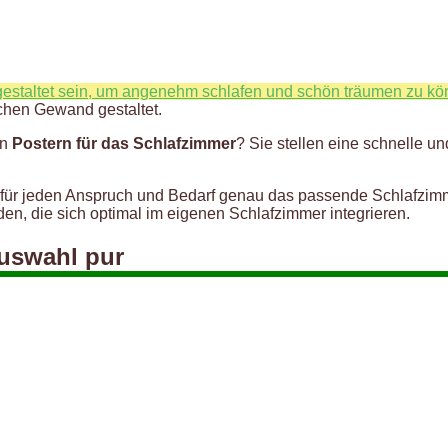
gestaltet sein, um angenehm schlafen und schön träumen zu k
schen Gewand gestaltet.
en
Postern für das Schlafzimmer
? Sie stellen eine schnelle u
ch für jeden Anspruch und Bedarf genau das passende Schlafzimm
nden, die sich optimal im eigenen Schlafzimmer integrieren.
Auswahl pur