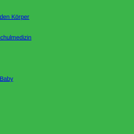
nden Körper
Schulmedizin
 Baby