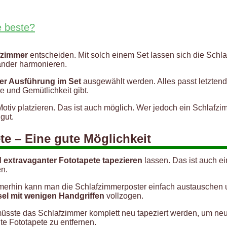
e beste?
afzimmer
entscheiden. Mit solch einem Set lassen sich die Sch
nander harmonieren.
ßer Ausführung im Set
ausgewählt werden. Alles passt letztend
 und Gemütlichkeit gibt.
Motiv platzieren. Das ist auch möglich. Wer jedoch ein Schlaf
gut.
te – Eine gute Möglichkeit
d extravaganter Fototapete tapezieren
lassen. Das ist auch e
en.
mmerhin kann man die Schlafzimmerposter einfach austauschen 
el mit wenigen Handgriffen
vollzogen.
l müsste das Schlafzimmer komplett neu tapeziert werden, um n
ute Fototapete zu entfernen.