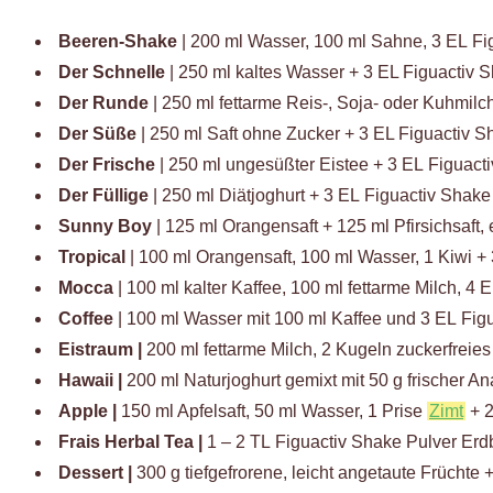
Beeren-Shake
| 200 ml Wasser, 100 ml Sahne, 3 EL Fi
Der Schnelle
| 250 ml kaltes Wasser + 3 EL Figuactiv 
Der Runde
| 250 ml fettarme Reis-, Soja- oder Kuhmilc
Der Süße
| 250 ml Saft ohne Zucker + 3 EL Figuactiv S
Der Frische
| 250 ml ungesüßter Eistee + 3 EL Figuact
Der Füllige
| 250 ml Diätjoghurt + 3 EL Figuactiv Shake
Sunny Boy
| 125 ml Orangensaft + 125 ml Pfirsichsaft
Tropical
| 100 ml Orangensaft, 100 ml Wasser, 1 Kiwi +
Mocca
| 100 ml kalter Kaffee, 100 ml fettarme Milch, 4
Coffee
| 100 ml Wasser mit 100 ml Kaffee und 3 EL Fig
Eistraum |
200 ml fettarme Milch, 2 Kugeln zuckerfreies
Hawaii
|
200 ml Naturjoghurt gemixt mit 50 g frischer A
Apple
|
150 ml Apfelsaft, 50 ml Wasser, 1 Prise
Zimt
+ 2
Frais Herbal Tea
|
1 – 2 TL Figuactiv Shake Pulver Erd
Dessert
|
300 g tiefgefrorene, leicht angetaute Früchte 