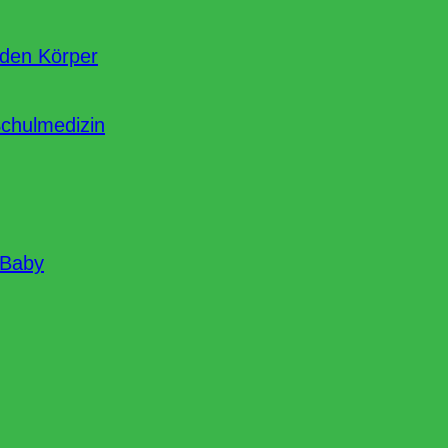
nden Körper
Schulmedizin
 Baby