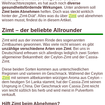
Weihnachtsrezepten, es hat auch noch
diverse
gesundheitsfördernde Wirkungen
. Unter anderem soll
Zimt beim Abnehmen
helfen. Doch was steckt wirklich
hinter der „Zimt-Diät“. Alles was du über
Zimt
und abnehmen
wissen musst, findest du in diesem Artikel.
Zimt – der beliebte Allrounder
Zimt wird aus der inneren Rinde des sogenannten
Zimtbaumes gewonnen. Was viele nicht wissen: es gibt
unzählige verschiedene Arten von Zimt
. Bei uns in
Deutschland erfreuen sich allerdings lediglich zwei Sorten
allgemeiner Bekanntheit: der Ceylon-Zimt und der Cassia-
Zimt.
Diese beiden Sorten kommen aus unterschiedlichen
Regionen und variieren im Geschmack. Während der Ceylon
Zimt
mit seinem altbekannten würzigen Aroma aus Ceylon –
dem heutigen Sri Lanka stammt, hat der Cassia-Zimt seinen
Ursprung in China. Der Geschmack von Cassia Zimt reicht
von leicht süßlich bis herb und wird meist in Pulverform
verkauft.
Hilft Zimt beim Abnehmen?