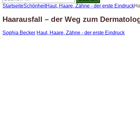
nach:
Startseite
Schönheit
Haut, Haare, Zähne - der erste Eindruck
Ha
Haarausfall – der Weg zum Dermatolog
Sophia Becker
Haut, Haare, Zähne - der erste Eindruck