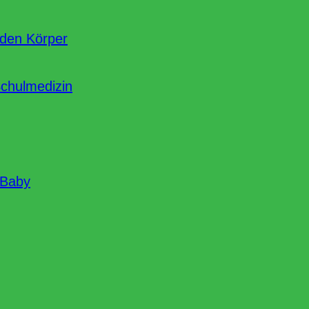
nden Körper
Schulmedizin
 Baby