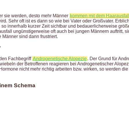
lter sie werden, desto mehr Männer
kommen mit dem Haarausfal
d. Sehr oft ist es dann so wie bei Vater oder Großvater. Erblic
n so innerhalb kurzer Zeit sichtbar und bedauerlicherweise grö
usfall ungünstigerweise oft auch bei jungen Männern auftritt, si
 Männer sind dann frustriert.
?
r den Fachbegriff
Androgenetische Alopezie
. Der Grund für Andr
ebeln der Betroffenen reagieren bei Androgenetischer Alopezie
rmone nicht mehr richtig arbeiten bzw. wirken, so werden die 
g einem Schema