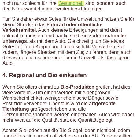
nicht nur schlecht für Ihre
Gesundheit
sind, sondern auch
den Klimawandel immer weiter beschleunigen.
Tun Sie daher etwas Gutes für die Umwelt und nutzen Sie für
kleine Strecken das
Fahrrad oder öffentliche
Verkehrsmittel
. Auch kleinere Erledigungen sind damit
optimal zu meistern und häufig sind Sie zudem
schneller
unterwegs
, als mit dem Auto. Gleichzeitig tun Sie etwas
Gutes für Ihren Körper und halten sich fit. Versuchen Sie
zudem, längere Strecken mit dem Zug zu fahren, denn auch
dies ist deutlich schonender für die Umwelt, als das eigene
Auto.
4. Regional und Bio einkaufen
Wenn Sie öfters einmal zu
Bio-Produkten
greifen, hat dies
viele Vorteile. Zum einen werden mit einer großen
Wahrscheinlichkeit weniger chemische Dünger sowie
Pestizide verwendet. Ebenfalls wird die
artgerechte
Tierhaltung
großgeschrieben und alle
Tierschutzmaßnahmen werden eingehalten. Auch wird dabei
mehr Wert auf die Qualität statt die Quantität gelegt.
Achten Sie jedoch auf die Bio-Siegel, denn nicht bei jedem
handelt es sich um ein offizielles von der EU. Zudem sollten