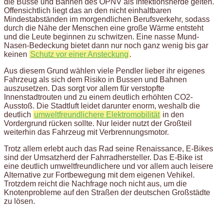
die Busse und Bahnen des ÖPNV als Infektionsherde gelten.
Offensichtlich liegt das an den nicht einhaltbaren
Mindestabständen im morgendlichen Berufsverkehr, sodass
durch die Nähe der Menschen eine große Wärme entsteht
und die Leute beginnen zu schwitzen. Eine nasse Mund-
Nasen-Bedeckung bietet dann nur noch ganz wenig bis gar
keinen
Schutz vor einer Ansteckung
.
Aus diesem Grund wählen viele Pendler lieber ihr eigenes
Fahrzeug als sich dem Risiko in Bussen und Bahnen
auszusetzen. Das sorgt vor allem für verstopfte
Innenstadtrouten und zu einem deutlich erhöhten CO2-
Ausstoß. Die Stadtluft leidet darunter enorm, weshalb die
deutlich
umweltfreundlichere Elektromobilität
in den
Vordergrund rücken sollte. Nur leider nutzt der Großteil
weiterhin das Fahrzeug mit Verbrennungsmotor.
Trotz allem erlebt auch das Rad seine Renaissance, E-Bikes
sind der Umsatzherd der Fahrradhersteller. Das E-Bike ist
eine deutlich umweltfreundlichere und vor allem auch leisere
Alternative zur Fortbewegung mit dem eigenen Vehikel.
Trotzdem reicht die Nachfrage noch nicht aus, um die
Knotenprobleme auf den Straßen der deutschen Großstädte
zu lösen.