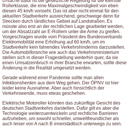
Ursache dafür ist die gesetzliche Regelung für die kleinste
Rollerklasse, die eine Maximalgeschwindigkeit von eben
diesen 45 km/h vorsieht. Das ist aber nicht einmal für den
aktuellen Stadtverkehr ausreichend, geschweige denn für
Strecken durch ländliches Gebiet auf Landstraßen. Es
müsste also erst an der rechtlichen Lage gearbeitet werden,
um der Absatzzahl an E-Rollern unter die Arme zu greifen.
Vorgeschlagen wurde vom Präsident des Bundesverbands
Elektromobilität eine Erhöhung auf 60 km/h, um im
Stadtverkehr kein fahrendes Verkehrshindernis darzustellen.
Die Automobilbranche wie auch das Verkehrsministerium
stellen sich in dieser Fragestellung weiterhin quer, da sie
einen Umsatzeinbruch in ihrer Branche erwarten, sollte diese
Änderung in die Realität umgesetzt werden.
Gerade während einer Pandemie sollte man allen
Infektionsherden aus dem Weg gehen. Der ÖPNV ist hier
leider keine Ausnahme. Aber auch hinsichtlich der
Verkehrswende, muss etwas geschehen.
Elektrische Motoroller könnten das zukünftige Gesicht des
deutschen Stadtverkehrs darstellen. Dafür gilt es aber die
Technologie weiterzuentwickeln und rechtliche Barrieren
aufzuheben, um sowohl schneller, umweltfreundlicher als
auch leiser von A nach B innerstädtisch unterwegs zu sein.