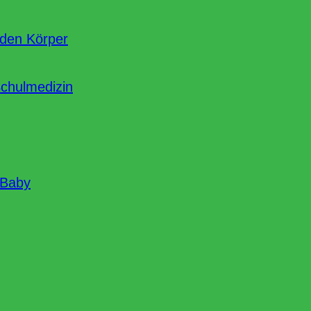
nden Körper
Schulmedizin
 Baby