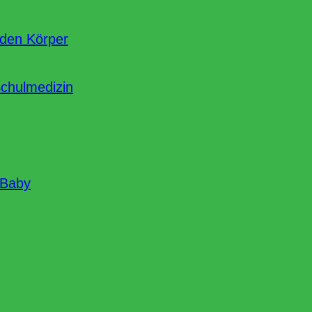
nden Körper
Schulmedizin
 Baby