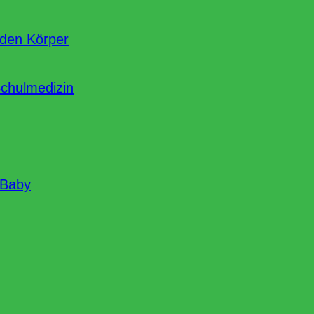
nden Körper
Schulmedizin
 Baby