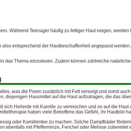
rn. Während Teenager häufig zu fettiger Haut neigen, werden 
 also entsprechend der Hautbeschaffenheit angepasst werden. N
nig in das Thema einzulesen. Zudem können zahlreiche natürlic
g
h alles, was die Poren zusätzlich mit Fett versorgt und somit au
emen, diejenigen Hausmittel auf die Haut aufzutragen, die das 
ehlt sich Heilerde mit Kamille zu vermischen und so auf die Hau
eltherapie haben viele Betroffene das Gefühl, ihr Hautbild ha
elessig oder Kamillentee zu machen. Solche Dampfbäder fördern
en ebenfalls mit Pfefferminze, Fenchel oder Melisse zubereitet