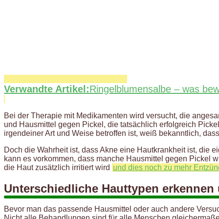
Verwandte Artikel:
Ringelblumensalbe – was bewi
Bei der Therapie mit Medikamenten wird versucht, die angesa
und Hausmittel gegen Pickel, die tatsächlich erfolgreich Picke
irgendeiner Art und Weise betroffen ist, weiß bekanntlich, da
Doch die Wahrheit ist, dass Akne eine Hautkrankheit ist, die
kann es vorkommen, dass manche Hausmittel gegen Pickel wi
die Haut zusätzlich irritiert wird
und dies noch zu mehr Entzü
Unterschiedliche Hauttypen erkennen
Bevor man das passende Hausmittel oder auch andere Versuche 
Nicht alle Behandlungen sind für alle Menschen gleichermaße