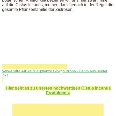
botanischen Ähnlichkeit beziehen wir uns hier zwar immer
auf die Cistus Incanus, meinen damit jedoch in der Regel die
gesamte Pflanzenfamilie der Zistrosen.
Verwandte Artikel:
Heilpflanze Ginkgo Biloba - Baum aus uralter
Zeit
Hier geht es zu unseren hochwertigen Cistus Incanus
Produkten »