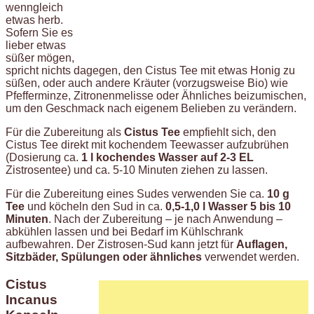
wenngleich
etwas herb.
Sofern Sie es
lieber etwas
süßer mögen,
spricht nichts dagegen, den Cistus Tee mit etwas Honig zu
süßen, oder auch andere Kräuter (vorzugsweise Bio) wie
Pfefferminze, Zitronenmelisse oder Ähnliches beizumischen,
um den Geschmack nach eigenem Belieben zu verändern.
Für die Zubereitung als
Cistus Tee
empfiehlt sich, den
Cistus Tee direkt mit kochendem Teewasser aufzubrühen
(Dosierung ca.
1 l kochendes Wasser auf 2-3 EL
Zistrosentee) und ca. 5-10 Minuten ziehen zu lassen.
Für die Zubereitung eines Sudes verwenden Sie ca.
10 g
Tee
und köcheln den Sud in ca.
0,5-1,0 l Wasser 5 bis 10
Minuten
. Nach der Zubereitung – je nach Anwendung –
abkühlen lassen und bei Bedarf im Kühlschrank
aufbewahren. Der Zistrosen-Sud kann jetzt für
Auflagen,
Sitzbäder, Spülungen oder ähnliches
verwendet werden.
Cistus
Incanus