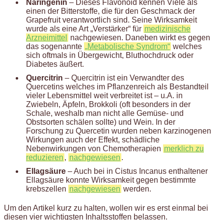
Naringenin
– Dieses Flavonoid kennen Viele als
einen der Bitterstoffe, die für den Geschmack der
Grapefruit verantwortlich sind. Seine Wirksamkeit
wurde als eine Art „Verstärker“ für
medizinische
Arzneimittel
nachgewiesen. Daneben wirkt es gegen
das sogenannte
„Metabolische Syndrom“
welches
sich oftmals in Übergewicht, Bluthochdruck oder
Diabetes äußert.
Quercitrin
– Quercitrin ist ein Verwandter des
Quercetins welches im Pflanzenreich als Bestandteil
vieler Lebensmittel weit verbreitet ist – u.A. in
Zwiebeln, Äpfeln, Brokkoli (oft besonders in der
Schale, weshalb man nicht alle Gemüse- und
Obstsorten schälen sollte) und Wein. In der
Forschung zu Quercetin wurden neben karzinogenen
Wirkungen auch der Effekt, schädliche
Nebenwirkungen von Chemotherapien
merklich zu
reduzieren
,
nachgewiesen
.
Ellagsäure
– Auch bei in Cistus Incanus enthaltener
Ellagsäure konnte Wirksamkeit gegen bestimmte
krebszellen
nachgewiesen
werden.
Um den Artikel kurz zu halten, wollen wir es erst einmal bei
diesen vier wichtigsten Inhaltsstoffen belassen.