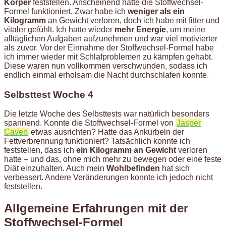
Körper
feststellen. Anscheinend hatte die Stoffwechsel-
Formel funktioniert. Zwar habe ich
weniger als ein
Kilogramm
an Gewicht verloren, doch ich habe mit fitter und
vitaler gefühlt. Ich hatte wieder
mehr Energie
, um meine
alltäglichen Aufgaben aufzunehmen und war viel motivierter
als zuvor. Vor der Einnahme der Stoffwechsel-Formel habe
ich immer wieder mit Schlafproblemen zu kämpfen gehabt.
Diese waren nun vollkommen verschwunden, sodass ich
endlich einmal erholsam die Nacht durchschlafen konnte.
Selbsttest Woche 4
Die letzte Woche des Selbsttests war natürlich besonders
spannend. Konnte die Stoffwechsel-Formel von
Jasper
Caven
etwas ausrichten? Hatte das Ankurbeln der
Fettverbrennung funktioniert? Tatsächlich konnte ich
feststellen, dass ich
ein Kilogramm an Gewicht
verloren
hatte – und das, ohne mich mehr zu bewegen oder eine feste
Diät einzuhalten. Auch mein
Wohlbefinden
hat sich
verbessert. Andere Veränderungen konnte ich jedoch nicht
feststellen.
Allgemeine Erfahrungen mit der
Stoffwechsel-Formel