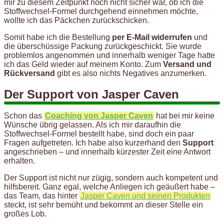
mir zu diesem Zeitpunkt noch nicht sicher war, ob ich die
Stoffwechsel-Formel durchgehend einnehmen möchte,
wollte ich das Päckchen zurückschicken.
Somit habe ich die Bestellung
per E-Mail widerrufen
und
die überschüssige Packung zurückgeschickt. Sie wurde
problemlos angenommen und innerhalb weniger Tage hatte
ich das Geld wieder auf meinem Konto. Zum
Versand und
Rückversand
gibt es also nichts Negatives anzumerken.
Der Support von Jasper Caven
Schon das
Coaching von Jasper Caven
hat bei mir keine
Wünsche übrig gelassen. Als ich mir daraufhin die
Stoffwechsel-Formel bestellt habe, sind doch ein paar
Fragen aufgetreten. Ich habe also kurzerhand den
Support
angeschrieben – und innerhalb kürzester Zeit eine Antwort
erhalten.
Der Support ist nicht nur zügig, sondern auch kompetent und
hilfsbereit. Ganz egal, welche Anliegen ich geäußert habe –
das Team, das hinter
Jasper Caven und seinen Produkten
steckt, ist sehr bemüht und bekommt an dieser Stelle ein
großes Lob.