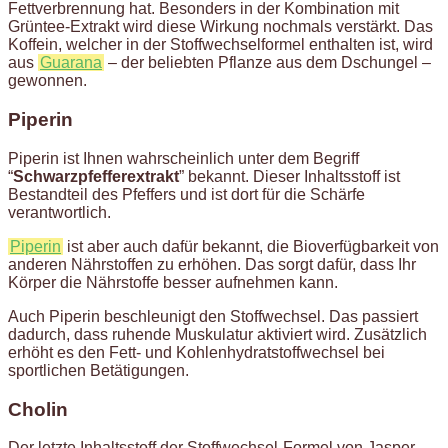
Fettverbrennung hat. Besonders in der Kombination mit
Grüntee-Extrakt wird diese Wirkung nochmals verstärkt. Das
Koffein, welcher in der Stoffwechselformel enthalten ist, wird
aus
Guarana
– der beliebten Pflanze aus dem Dschungel –
gewonnen.
Piperin
Piperin ist Ihnen wahrscheinlich unter dem Begriff
“
Schwarzpfefferextrakt
” bekannt. Dieser Inhaltsstoff ist
Bestandteil des Pfeffers und ist dort für die Schärfe
verantwortlich.
Piperin
ist aber auch dafür bekannt, die Bioverfügbarkeit von
anderen Nährstoffen zu erhöhen. Das sorgt dafür, dass Ihr
Körper die Nährstoffe besser aufnehmen kann.
Auch Piperin beschleunigt den Stoffwechsel. Das passiert
dadurch, dass ruhende Muskulatur aktiviert wird. Zusätzlich
erhöht es den Fett- und Kohlenhydratstoffwechsel bei
sportlichen Betätigungen.
Cholin
Der letzte Inhaltsstoff der Stoffwechsel-Formel von Jasper