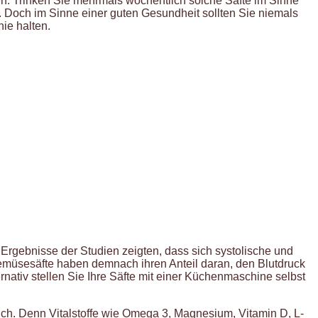
n. Trinken Sie mehrmals wöchentlich solche Säfte im Sinne
t. Doch im Sinne einer guten Gesundheit sollten Sie niemals
nie halten.
 Ergebnisse der Studien zeigten, dass sich systolische und
Gemüsesäfte haben demnach ihren Anteil daran, den Blutdruck
rnativ stellen Sie Ihre Säfte mit einer Küchenmaschine selbst
ch. Denn Vitalstoffe wie Omega 3, Magnesium, Vitamin D, L-