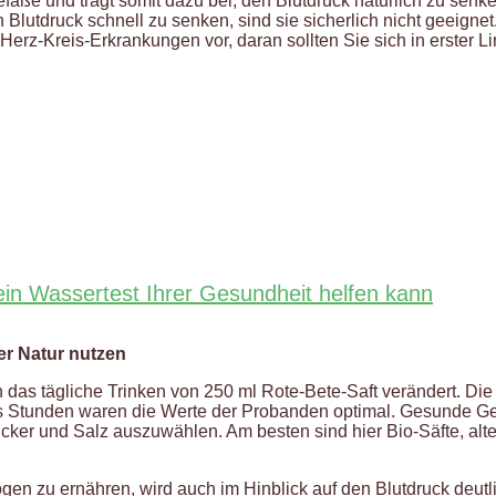
ße und trägt somit dazu bei, den Blutdruck natürlich zu senke
Blutdruck schnell zu senken, sind sie sicherlich nicht geeigne
Herz-Kreis-Erkrankungen vor, daran sollten Sie sich in erster Li
ein Wassertest Ihrer Gesundheit helfen kann
r Natur nutzen
 das tägliche Trinken von 250 ml Rote-Bete-Saft verändert. Die
echs Stunden waren die Werte der Probanden optimal. Gesunde 
ucker und Salz auszuwählen. Am besten sind hier Bio-Säfte, alte
 zu ernähren, wird auch im Hinblick auf den Blutdruck deutli