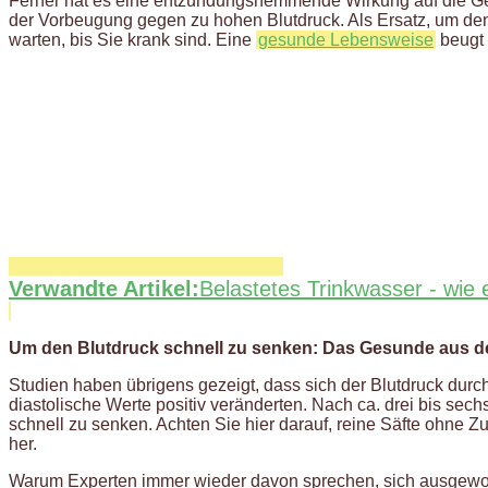
Ferner hat es eine entzündungshemmende Wirkung auf die Gefä
der Vorbeugung gegen zu hohen Blutdruck. Als Ersatz, um den 
warten, bis Sie krank sind. Eine
gesunde Lebensweise
beugt 
Verwandte Artikel:
Belastetes Trinkwasser - wie 
Um den Blutdruck schnell zu senken: Das Gesunde aus de
Studien haben übrigens gezeigt, dass sich der Blutdruck durch
diastolische Werte positiv veränderten. Nach ca. drei bis s
schnell zu senken. Achten Sie hier darauf, reine Säfte ohne Z
her.
Warum Experten immer wieder davon sprechen, sich ausgewogen