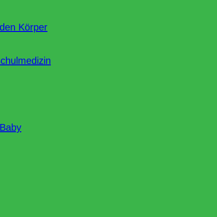
nden Körper
Schulmedizin
 Baby