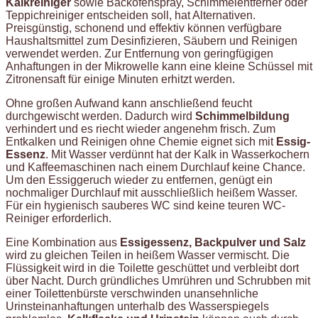
Kalkreiniger
sowie Backofenspray, Schimmelentferner oder
Teppichreiniger entscheiden soll, hat Alternativen.
Preisgünstig, schonend und effektiv können verfügbare
Haushaltsmittel zum Desinfizieren, Säubern und Reinigen
verwendet werden. Zur Entfernung von geringfügigen
Anhaftungen in der Mikrowelle kann eine kleine Schüssel mit
Zitronensaft für einige Minuten erhitzt werden.
Ohne großen Aufwand kann anschließend feucht
durchgewischt werden. Dadurch wird
Schimmelbildung
verhindert und es riecht wieder angenehm frisch. Zum
Entkalken und Reinigen ohne Chemie eignet sich mit
Essig-
Essenz
. Mit Wasser verdünnt hat der Kalk in Wasserkochern
und Kaffeemaschinen nach einem Durchlauf keine Chance.
Um den Essiggeruch wieder zu entfernen, genügt ein
nochmaliger Durchlauf mit ausschließlich heißem Wasser.
Für ein hygienisch sauberes WC sind keine teuren WC-
Reiniger erforderlich.
Eine Kombination aus
Essigessenz, Backpulver und Salz
wird zu gleichen Teilen in heißem Wasser vermischt. Die
Flüssigkeit wird in die Toilette geschüttet und verbleibt dort
über Nacht. Durch gründliches Umrühren und Schrubben mit
einer Toilettenbürste verschwinden unansehnliche
Urinsteinanhaftungen unterhalb des Wasserspiegels