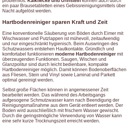
problemlos.
Kalkflecke und Urinstein
können auch durch
ein paar Brausetabletten eines Gebissreinigungsmittels über
Nacht aufgelöst werden.
Hartbodenreiniger sparen Kraft und Zeit
Eine konventionelle Säuberung von Böden durch Eimer mit
Wischwasser und Putzlappen ist mühevoll, zeitaufwendig
und nur eingeschränkt hygienisch. Beim Auswringen des
Schutzwassers entstehen Hautkontakte. Gründlich und
komfortabel funktionieren
moderne Hartbodenreiniger
mit
überzeugenden Funktionen. Saugen, Wischen und
Glanzpolitur sind durch leicht bedienbare, kompakte
Hartbodenreiniger möglich. Damit können Bodenoberflächen
aus Fliesen, Stein und Vinyl sowie Laminat und Parkett
optimal gereinigt werden.
Selbst große Flächen können in angemessener Zeit
bearbeitet werden. Das während des Arbeitsgangs
aufgesogene Schmutzwasser kann nach Beendigung der
Reinigungsmaßnahme aus dem Gerät entleert werden. Der
Boden wird ausschließlich mit frischem Wasser gewischt.
Durch die geringstmögliche Verwendung von Wasser kann
eine sehr kurze Trocknungszeit erreicht werden.