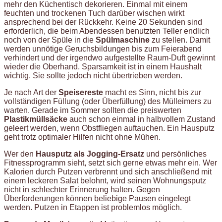
mehr den Küchentisch dekorieren. Einmal mit einem
feuchten und trockenen Tuch darüber wischen wirkt
ansprechend bei der Rückkehr. Keine 20 Sekunden sind
erforderlich, die beim Abendessen benutzten Teller endlich
noch von der Spüle in die
Spülmaschine
zu stellen. Damit
werden unnötige Geruchsbildungen bis zum Feierabend
verhindert und der irgendwo aufgestellte Raum-Duft gewinnt
wieder die Oberhand. Sparsamkeit ist in einem Haushalt
wichtig. Sie sollte jedoch nicht übertrieben werden.
Je nach Art der
Speisereste
macht es Sinn, nicht bis zur
vollständigen Füllung (oder Überfüllung) des Mülleimers zu
warten. Gerade im Sommer sollten die preiswerten
Plastikmüllsäcke
auch schon einmal in halbvollem Zustand
geleert werden, wenn Obstfliegen auftauchen. Ein Hausputz
geht trotz optimaler Hilfen nicht ohne Mühen.
Wer den
Hausputz als Jogging-Ersatz
und persönliches
Fitnessprogramm sieht, setzt sich gerne etwas mehr ein. Wer
Kalorien durch Putzen verbrennt und sich anschließend mit
einem leckeren Salat belohnt, wird seinen Wohnungsputz
nicht in schlechter Erinnerung halten. Gegen
Überforderungen können beliebige Pausen eingelegt
werden. Putzen in Etappen ist problemlos möglich.