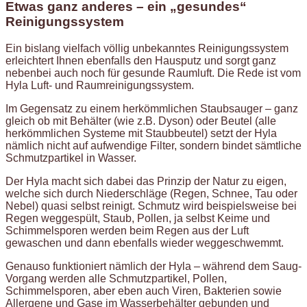
Etwas ganz anderes – ein „gesundes“
Reinigungssystem
Ein bislang vielfach völlig unbekanntes Reinigungssystem
erleichtert Ihnen ebenfalls den Hausputz und sorgt ganz
nebenbei auch noch für gesunde Raumluft. Die Rede ist vom
Hyla Luft- und Raumreinigungssystem.
Im Gegensatz zu einem herkömmlichen Staubsauger – ganz
gleich ob mit Behälter (wie z.B. Dyson) oder Beutel (alle
herkömmlichen Systeme mit Staubbeutel) setzt der Hyla
nämlich nicht auf aufwendige Filter, sondern bindet sämtliche
Schmutzpartikel in Wasser.
Der Hyla macht sich dabei das Prinzip der Natur zu eigen,
welche sich durch Niederschläge (Regen, Schnee, Tau oder
Nebel) quasi selbst reinigt. Schmutz wird beispielsweise bei
Regen weggespült, Staub, Pollen, ja selbst Keime und
Schimmelsporen werden beim Regen aus der Luft
gewaschen und dann ebenfalls wieder weggeschwemmt.
Genauso funktioniert nämlich der Hyla – während dem Saug-
Vorgang werden alle Schmutzpartikel, Pollen,
Schimmelsporen, aber eben auch Viren, Bakterien sowie
Allergene und Gase im Wasserbehälter gebunden und