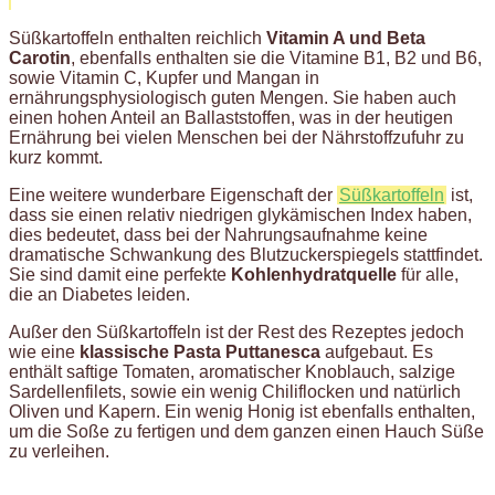
Süßkartoffeln enthalten reichlich
Vitamin A und Beta
Carotin
, ebenfalls enthalten sie die Vitamine B1, B2 und B6,
sowie Vitamin C, Kupfer und Mangan in
ernährungsphysiologisch guten Mengen. Sie haben auch
einen hohen Anteil an Ballaststoffen, was in der heutigen
Ernährung bei vielen Menschen bei der Nährstoffzufuhr zu
kurz kommt.
Eine weitere wunderbare Eigenschaft der
Süßkartoffeln
ist,
dass sie einen relativ niedrigen glykämischen Index haben,
dies bedeutet, dass bei der Nahrungsaufnahme keine
dramatische Schwankung des Blutzuckerspiegels stattfindet.
Sie sind damit eine perfekte
Kohlenhydratquelle
für alle,
die an Diabetes leiden.
Außer den Süßkartoffeln ist der Rest des Rezeptes jedoch
wie eine
klassische Pasta Puttanesca
aufgebaut. Es
enthält saftige Tomaten, aromatischer Knoblauch, salzige
Sardellenfilets, sowie ein wenig Chiliflocken und natürlich
Oliven und Kapern. Ein wenig Honig ist ebenfalls enthalten,
um die Soße zu fertigen und dem ganzen einen Hauch Süße
zu verleihen.