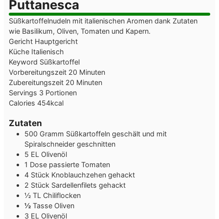
Puttanesca
Süßkartoffelnudeln mit italienischen Aromen dank Zutaten
wie Basilikum, Oliven, Tomaten und Kapern.
Gericht
Hauptgericht
Küche
Italienisch
Keyword
Süßkartoffel
Minuten
Vorbereitungszeit
20
Minuten
Minuten
Zubereitungszeit
20
Minuten
Servings
3
Portionen
Calories
454
kcal
Zutaten
500
Gramm
Süßkartoffeln
geschält und mit
Spiralschneider geschnitten
5
EL
Olivenöl
1
Dose
passierte Tomaten
4
Stück
Knoblauchzehen
gehackt
2
Stück
Sardellenfilets
gehackt
½
TL
Chiliflocken
½
Tasse
Oliven
3
EL
Olivenöl