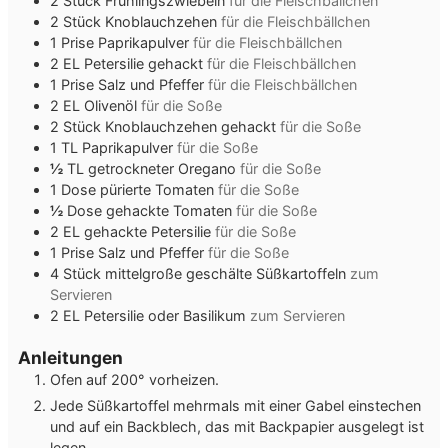
2
Stück
Frühlingszwiebeln
für die Fleischbällchen
2
Stück
Knoblauchzehen
für die Fleischbällchen
1
Prise
Paprikapulver
für die Fleischbällchen
2
EL
Petersilie gehackt
für die Fleischbällchen
1
Prise
Salz und Pfeffer
für die Fleischbällchen
2
EL
Olivenöl
für die Soße
2
Stück
Knoblauchzehen gehackt
für die Soße
1
TL
Paprikapulver
für die Soße
½
TL
getrockneter Oregano
für die Soße
1
Dose
pürierte Tomaten
für die Soße
½
Dose
gehackte Tomaten
für die Soße
2
EL
gehackte Petersilie
für die Soße
1
Prise
Salz und Pfeffer
für die Soße
4
Stück
mittelgroße geschälte Süßkartoffeln
zum
Servieren
2
EL
Petersilie oder Basilikum
zum Servieren
Anleitungen
Ofen auf 200° vorheizen.
Jede Süßkartoffel mehrmals mit einer Gabel einstechen
und auf ein Backblech, das mit Backpapier ausgelegt ist
legen.