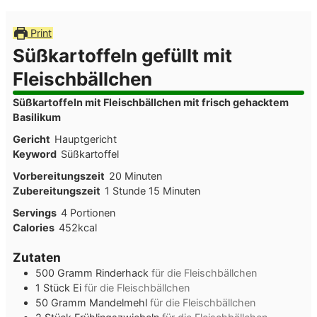
Print
Süßkartoffeln gefüllt mit
Fleischbällchen
Süßkartoffeln mit Fleischbällchen mit frisch gehacktem
Basilikum
Gericht
Hauptgericht
Keyword
Süßkartoffel
Minuten
Vorbereitungszeit
20
Minuten
Stunde
Minuten
Zubereitungszeit
1
Stunde
15
Minuten
Servings
4
Portionen
Calories
452
kcal
Zutaten
500
Gramm
Rinderhack
für die Fleischbällchen
1
Stück
Ei
für die Fleischbällchen
50
Gramm
Mandelmehl
für die Fleischbällchen