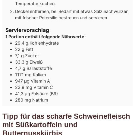
Temperatur kochen.
Deckel entfernen, bei Bedarf mit etwas Salz nachwürzen,
mit frischer Petersilie bestreuen und servieren.
Serviervorschlag
1 Portion enthält folgende Nährwerte:
29,4 g Kohlenhydrate
22 g Fett
7,1 g Zucker
33,3 g Eiweiß
4,7 g Ballaststoffe
1171 mg Kalium
947 µg Vitamin A
23,9 mg Vitamin C
41,3 µg Folsäure (B9)
280 mg Natrium
Tipp für das scharfe Schweinefleisch
mit Süßkartoffeln und
Butternusskürbis