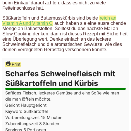
beim Einkauf darauf achten, dass es nicht zu viele
Fetteinschlüsse hat.
Süßkartoffeln und Butternusskürbis sind beide
reich an
Vitamin A und Vitamin C
auch haben sie eine ausreichende
Menge an Ballaststoffen. Solltest du das nächste Mal an
Slow Cooking denken, dann ist dieses Rezept mit Sicherheit
eine Überlegung wert. Denke einfach an das leckere
Schweinefleisch und die aromatischen Gewürze, wie dies
deinen verregneten Herbsttag verschönern könnte.
Print
Scharfes Schweinefleisch mit
Süßkartoffeln und Kürbis
Saftiges Fleisch, leckeres Gemüse und eine Soße wie man
die man löffeln möchte.
Gericht
Hauptgericht
Keyword
Süßkartoffel
Minuten
Vorbereitungszeit
15
Minuten
Stunden
Zubereitungszeit
8
Stunden
Servings
6
Portionen