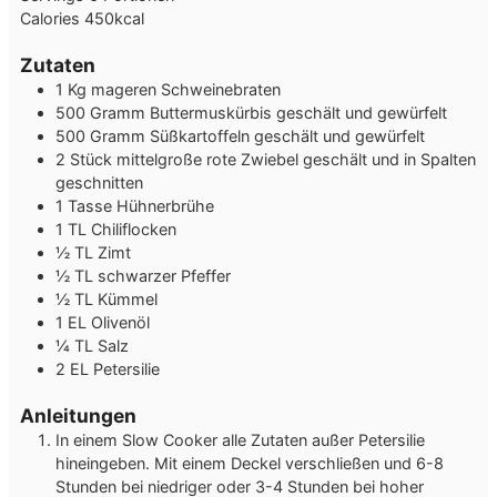
Calories
450
kcal
Zutaten
1
Kg
mageren Schweinebraten
500
Gramm
Buttermuskürbis
geschält und gewürfelt
500
Gramm
Süßkartoffeln
geschält und gewürfelt
2
Stück
mittelgroße rote Zwiebel
geschält und in Spalten
geschnitten
1
Tasse
Hühnerbrühe
1
TL
Chiliflocken
½
TL
Zimt
½
TL
schwarzer Pfeffer
½
TL
Kümmel
1
EL
Olivenöl
¼
TL
Salz
2
EL
Petersilie
Anleitungen
In einem Slow Cooker alle Zutaten außer Petersilie
hineingeben. Mit einem Deckel verschließen und 6-8
Stunden bei niedriger oder 3-4 Stunden bei hoher