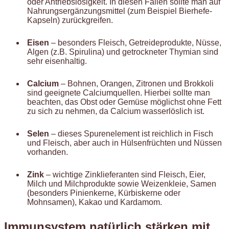
oder Antriebslosigkeit. In diesen Fällen sollte man auf
Nahrungsergänzungsmittel (zum Beispiel Bierhefe-
Kapseln) zurückgreifen.
Eisen
– besonders Fleisch, Getreideprodukte, Nüsse,
Algen (z.B. Spirulina) und getrockneter Thymian sind
sehr eisenhaltig.
Calcium
– Bohnen, Orangen, Zitronen und Brokkoli
sind geeignete Calciumquellen. Hierbei sollte man
beachten, das Obst oder Gemüse möglichst ohne Fett
zu sich zu nehmen, da Calcium wasserlöslich ist.
Selen
– dieses Spurenelement ist reichlich in Fisch
und Fleisch, aber auch in Hülsenfrüchten und Nüssen
vorhanden.
Zink
– wichtige Zinklieferanten sind Fleisch, Eier,
Milch und Milchprodukte sowie Weizenkleie, Samen
(besonders Pinienkerne, Kürbiskerne oder
Mohnsamen), Kakao und Kardamom.
Immunsystem natürlich stärken mit