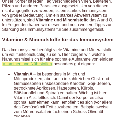
Unser Körper ist jeden Tag verschiedenen Viren, Bakterien,
Pilzen und anderen Parasiten ausgesetzt. Um von diesen
nicht angegriffen zu werden, ist ein starkes Immunsystem
von großer Bedeutung. Um ein starkes Abwehrsystem zu
unterstützen, sind
Vitamine und Mineralstoffe
das A und O.
Im Folgenden haben wir diesen und noch weitere Tipps zur
Stärkung des Immunsystems für Sie zusammengefasst.
Vitamine & Mineralstoffe für das Immunsystem
Das Immunsystem benötigt viele Vitamine und Mineralstoffe
um voll funktionstüchtig zu sein. Hier zeigen wir, welche
Nahrungsmittel sich für eine optimale Aufnahme von einigen
Vitaminen und Nährstoffen
besonders gut eignen:
Vitamin A
– ist besonders in Milch und
Milchprodukten, aber auch in zahlreichen Obst- und
Gemüsesorten (insbesondere Karotten, Goji-Beeren,
getrocknete Aprikosen, Hagebutten, Kürbis,
Süßkartoffel und Spinat) enthalten. Wichtig ist hier:
Vitamin A ist fettlöslich. Damit der Körper es also
optimal aufnehmen kann, empfiehlt es sich (vor allem
das Gemüse) mit Fett zuzubereiten. Beispielsweise
zum Möhrensalat einfach einen Schuss Olivenöl
zugeben.