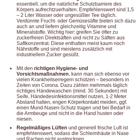
essentiell, um die natürliche Schutzbarriere des
Körpers aufrechtzuerhalten. Empfehlenswert sind 1,5
– 2 Liter Wasser oder ungesüßter Tee täglich.
Verdünnte Frucht- oder Gemüsesäfte bieten sich dazu
auch an und liefern gleichzeitig Vitamine und
Mineralstoffe. Wichtig hier: greifen Sie öfter zu
zuckerfreien Direktsäften und nicht zu Säften aus
Saftkonzentrat. Diese enthalten meist kaum noch
Nährstoffe und sind meistens zusätzlich mit
industriellem Zucker gesüßt.
Mit den
richtigen Hygiene- und
Vorsichtsmaßnahmen
, kann man sich ebenso vor
vielen Krankheitserregern schützen – besonders in
Zeiten von Corona. Dazu zählen mehrmals täglich
richtiges Händewaschen (mind. 30 Sekunden) mit
Seife, Händedesinfektionsmittel nutzen, 1-2 Meter
Abstand halten, engen Körperkontakt meiden, ggf.
einen Mund-Nasen-Schutz tragen und bei Bedarf in
die Armbeuge und nicht in die Hand husten oder
niesen.
Regelmäßiges Lüften
und generell frische Luft ist
empfehlenswert, sodass die Schleimhäute in Nase
und Rachen nicht austrocknen.