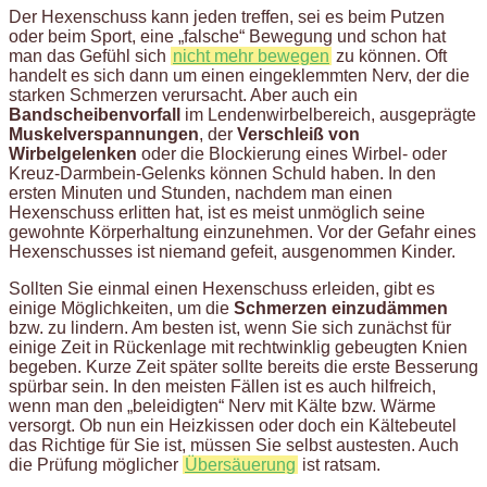
Der Hexenschuss kann jeden treffen, sei es beim Putzen
oder beim Sport, eine „falsche“ Bewegung und schon hat
man das Gefühl sich
nicht mehr bewegen
zu können. Oft
handelt es sich dann um einen eingeklemmten Nerv, der die
starken Schmerzen verursacht. Aber auch ein
Bandscheibenvorfall
im Lendenwirbelbereich, ausgeprägte
Muskelverspannungen
, der
Verschleiß von
Wirbelgelenken
oder die Blockierung eines Wirbel- oder
Kreuz-Darmbein-Gelenks können Schuld haben. In den
ersten Minuten und Stunden, nachdem man einen
Hexenschuss erlitten hat, ist es meist unmöglich seine
gewohnte Körperhaltung einzunehmen. Vor der Gefahr eines
Hexenschusses ist niemand gefeit, ausgenommen Kinder.
Sollten Sie einmal einen Hexenschuss erleiden, gibt es
einige Möglichkeiten, um die
Schmerzen einzudämmen
bzw. zu lindern. Am besten ist, wenn Sie sich zunächst für
einige Zeit in Rückenlage mit rechtwinklig gebeugten Knien
begeben. Kurze Zeit später sollte bereits die erste Besserung
spürbar sein. In den meisten Fällen ist es auch hilfreich,
wenn man den „beleidigten“ Nerv mit Kälte bzw. Wärme
versorgt. Ob nun ein Heizkissen oder doch ein Kältebeutel
das Richtige für Sie ist, müssen Sie selbst austesten. Auch
die Prüfung möglicher
Übersäuerung
ist ratsam.