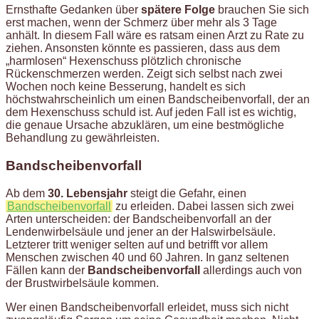
Ernsthafte Gedanken über
spätere Folge
brauchen Sie sich
erst machen, wenn der Schmerz über mehr als 3 Tage
anhält. In diesem Fall wäre es ratsam einen Arzt zu Rate zu
ziehen. Ansonsten könnte es passieren, dass aus dem
„harmlosen“ Hexenschuss plötzlich chronische
Rückenschmerzen werden. Zeigt sich selbst nach zwei
Wochen noch keine Besserung, handelt es sich
höchstwahrscheinlich um einen Bandscheibenvorfall, der an
dem Hexenschuss schuld ist. Auf jeden Fall ist es wichtig,
die genaue Ursache abzuklären, um eine bestmögliche
Behandlung zu gewährleisten.
Bandscheibenvorfall
Ab dem
30. Lebensjahr
steigt die Gefahr, einen
Bandscheibenvorfall
zu erleiden. Dabei lassen sich zwei
Arten unterscheiden: der Bandscheibenvorfall an der
Lendenwirbelsäule und jener an der Halswirbelsäule.
Letzterer tritt weniger selten auf und betrifft vor allem
Menschen zwischen 40 und 60 Jahren. In ganz seltenen
Fällen kann der
Bandscheibenvorfall
allerdings auch von
der Brustwirbelsäule kommen.
Wer einen Bandscheibenvorfall erleidet, muss sich nicht