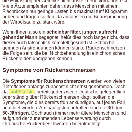
die Entlastung der Gelenke nicht ausreichend vorhanden ist.
Viele Ärzte empfehlen daher, dass Menschen mit einem
Flachrücken nur geringe Lasten bis maximal fünf Kilogramm
heben und tragen sollten, da ansonsten die Beanspruchung
der Wirbelsäule zu stark wäre.
Wenn Ihnen also ein
scheinbar fitter, junger, aufrecht
gehender Mann
begegnet, heißt dies noch lange nicht, dass
dieser auch tatsächlich komplett gesund ist. Schon bei
geringen Anstrengungen können starke Rückenschmerzen
die Folge sein, die bei Nichtbehandlung in ein chronisches
Rückenleiden übergehen können.
Symptome von Rückenschmerzen
Die
Symptome für Rückenschmerzen
werden von vielen
Betroffenen anfangs zunächst nicht ernst genommen. Doch
da
laut Statistik
bereits jeder zweite Deutsche gelegentlich
oder ständig über Rückenschmerzen klagt, sollten die
Symptome, die dies bereits früh ankündigen, auf jeden Fall
beachtet werden. Am häufigsten betroffen sind die
30- bis
50-Jährigen
. Doch auch immer mehr ältere Menschen sind
aufgrund der zunehmenden Lebenserwartung durch
chronische Rückenbeschwerden beeinträchtigt.