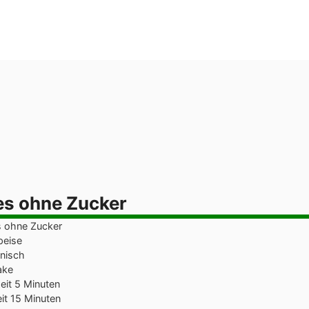
s ohne Zucker
 ohne Zucker
eise
nisch
ake
Minuten
eit
5
Minuten
Minuten
eit
15
Minuten