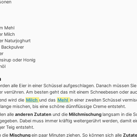
sonen
m
Mehl
er
Milch
ter
Naturjoghurt
Backpulver
er
nsirup oder Honig
nöl
n
rden alle Eier in einer Schüssel aufgeschlagen. Danach müssen Sie
er verrühren. Am besten geht das mit einem Schneebesen oder auc
end wird die
Milch
und das
Mehl
in einer zweiten Schüssel vermisc
 lange mischen, bis eine schöne dünnflüssige Creme entsteht.
den alle
anderen Zutaten
und die
Milchmischung
langsam in die S
 gegeben. Dabei muss immer kräftig weitergerührt werden, damit e
ger Teig entsteht.
e die
Mischung
ein paar Minuten ziehen. So können sich alle
Zutat