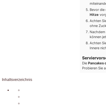
miteinande
Bevor die
Hitze
vorg
Achten Sie
ohne Zucke
Nachdem S
können je
Achten Sie
Innere nic
Serviervors
Die
Pancakes 
Probieren Sie 
Inhaltsverzeichnis