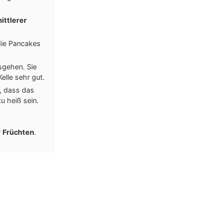
ittlerer
die Pancakes
sgehen. Sie
elle sehr gut.
n, dass das
zu heiß sein.
r
Früchten
.