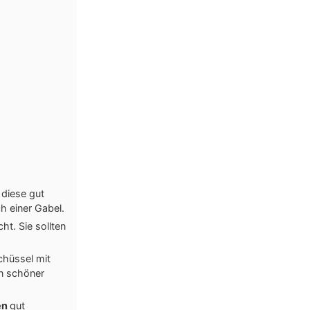
 diese gut
h einer Gabel.
ht. Sie sollten
chüssel mit
in schöner
en
gut