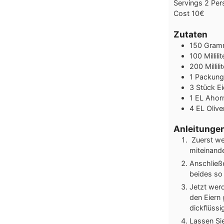
Servings
2
Per
Cost
10€
Zutaten
150
Gram
100
Millilit
200
Millili
1
Packung
3
Stück
Ei
1
EL
Ahor
4
EL
Olive
Anleitunge
Zuerst we
miteinand
Anschließ
beides so
Jetzt wer
den Eiern
dickflüssi
Lassen Si