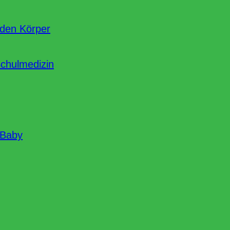
nden Körper
Schulmedizin
 Baby