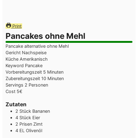
Print
Pancakes ohne Mehl
Pancake alternative ohne Mehl
Gericht
Nachspeise
Küche
Amerikanisch
Keyword
Pancake
Minuten
Vorbereitungszeit
5
Minuten
Minuten
Zubereitungszeit
10
Minuten
Servings
2
Personen
Cost
5€
Zutaten
2
Stück
Bananen
4
Stück
Eier
2
Prisen
Zimt
4
EL
Olivenöl