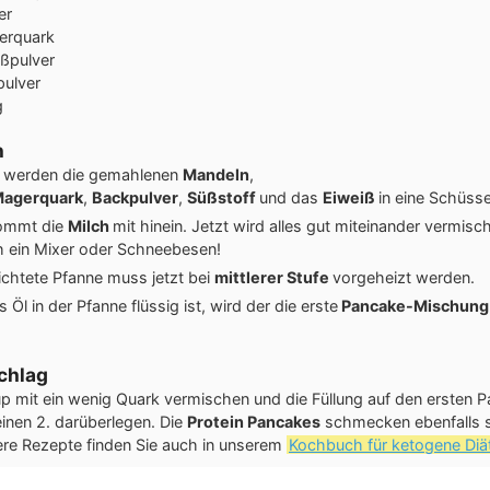
er
erquark
ißpulver
pulver
g
n
s werden die gemahlenen
Mandeln
,
agerquark
,
Backpulver
,
Süßstoff
und das
Eiweiß
in eine Schüss
ommt die
Milch
mit hinein. Jetzt wird alles gut miteinander vermis
ch ein Mixer oder Schneebesen!
ichtete Pfanne muss jetzt bei
mittlerer Stufe
vorgeheizt werden.
 Öl in der Pfanne flüssig ist, wird der die erste
Pancake-Mischung
chlag
up mit ein wenig Quark vermischen und die Füllung auf den ersten 
einen 2. darüberlegen. Die
Protein Pancakes
schmecken ebenfalls s
ere Rezepte finden Sie auch in unserem
Kochbuch für ketogene Diä