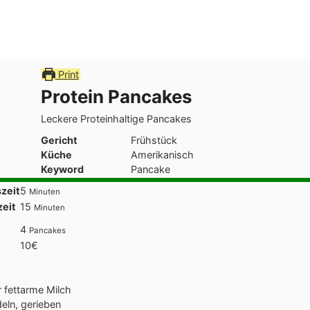
Print
Protein Pancakes
Leckere Proteinhaltige Pancakes
Gericht
Frühstück
Küche
Amerikanisch
Keyword
Pancake
Minuten
zeit
5
Minuten
Minuten
eit
15
Minuten
4
Pancakes
10€
r
fettarme Milch
eln, gerieben