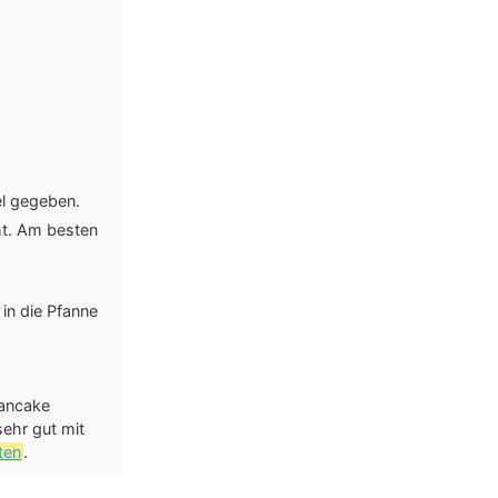
el gegeben.
cht. Am besten
in die Pfanne
Pancake
ehr gut mit
ten
.