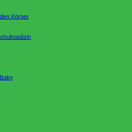
nden Körper
Schulmedizin
 Baby