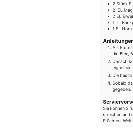
2
Stück
Ei
2
EL
Mag
2
EL
Eiwe
1
TL
Back
1
EL
Honi
Anleitunge
Als Erste
die
Eier
,
M
Danach k
eignet si
Die besch
Sobald das
gegeben.
Serviervors
Sie können Sir
streichen und 
Früchten. Weit