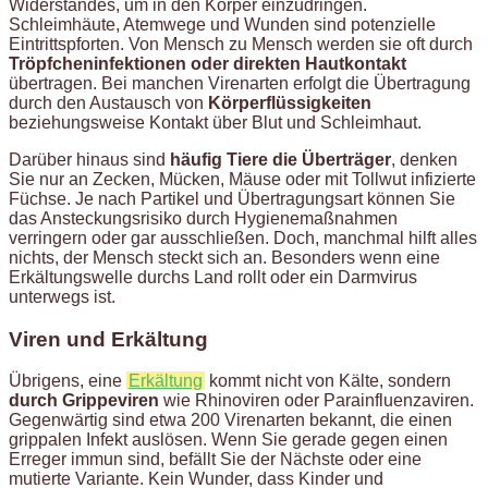
Widerstandes, um in den Körper einzudringen.
Schleimhäute, Atemwege und Wunden sind potenzielle
Eintrittspforten. Von Mensch zu Mensch werden sie oft durch
Tröpfcheninfektionen oder direkten Hautkontakt
übertragen. Bei manchen Virenarten erfolgt die Übertragung
durch den Austausch von
Körperflüssigkeiten
beziehungsweise Kontakt über Blut und Schleimhaut.
Darüber hinaus sind
häufig Tiere die Überträger
, denken
Sie nur an Zecken, Mücken, Mäuse oder mit Tollwut infizierte
Füchse. Je nach Partikel und Übertragungsart können Sie
das Ansteckungsrisiko durch Hygienemaßnahmen
verringern oder gar ausschließen. Doch, manchmal hilft alles
nichts, der Mensch steckt sich an. Besonders wenn eine
Erkältungswelle durchs Land rollt oder ein Darmvirus
unterwegs ist.
Viren und Erkältung
Übrigens, eine
Erkältung
kommt nicht von Kälte, sondern
durch Grippeviren
wie Rhinoviren oder Parainfluenzaviren.
Gegenwärtig sind etwa 200 Virenarten bekannt, die einen
grippalen Infekt auslösen. Wenn Sie gerade gegen einen
Erreger immun sind, befällt Sie der Nächste oder eine
mutierte Variante. Kein Wunder, dass Kinder und