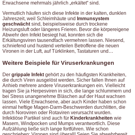
Erwachsene mehrmals jährlich „erkältet“ sind.
Vermutlich häufen sich diese Infekte in der kalten, dunklen
Jahreszeit, weil Schleimhäute und
Immunsystem
geschwächt
sind, beispielsweise durch trockene
Heizungsluft oder längeres Frieren. Bevor die körpereigene
Abwehr den Infekt besiegt hat, konnten sich die
Erkältungsviren tausendfach vermehren lassen. Niesend,
schniefend und hustend verteilen Betroffene die neuen
Vironen in der Luft, auf Türklinken, Tastaturen und…
Weitere Beispiele für Viruserkrankungen
Der
grippale Infekt
gehört zu den häufigsten Krankheiten,
die durch Viren ausgelöst werden. Sicher fallen Ihnen auf
Anhieb mehrere andere Viruserkrankungen ein. Vielleicht
tragen Sie ja Herpesviren in sich, die lange schlummern und
bei Stress unangenehme Bläschen auf der Haut wachsen
lassen. Viele Erwachsene, aber auch Kinder haben schon
einmal heftige Magen-Darm-Beschwerden durchlitten, die
durch Noroviren oder Rotaviren verursacht wurden.
Infektiöse Partikel sind auch für
Kinderkrankheiten
wie
Masern, Windpocken und Mumps verantwortlich. Diese
Aufzählung ließe sich lange fortführen. Wie schon
geschrieben: Vironen sind überall! Seien Sie abwehrbereit