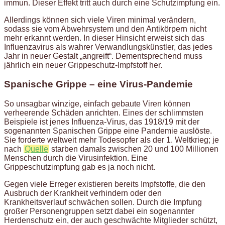
immun. Dieser Effekt tritt auch durch eine Schutzimpfung ein.
Allerdings können sich viele Viren minimal verändern,
sodass sie vom Abwehrsystem und den Antikörpern nicht
mehr erkannt werden. In dieser Hinsicht erweist sich das
Influenzavirus als wahrer Verwandlungskünstler, das jedes
Jahr in neuer Gestalt „angreift“. Dementsprechend muss
jährlich ein neuer Grippeschutz-Impfstoff her.
Spanische Grippe – eine Virus-Pandemie
So unsagbar winzige, einfach gebaute Viren können
verheerende Schäden anrichten. Eines der schlimmsten
Beispiele ist jenes Influenza-Virus, das 1918/19 mit der
sogenannten Spanischen Grippe eine Pandemie auslöste.
Sie forderte weltweit mehr Todesopfer als der 1. Weltkrieg; je
nach
Quelle
starben damals zwischen 20 und 100 Millionen
Menschen durch die Virusinfektion. Eine
Grippeschutzimpfung gab es ja noch nicht.
Gegen viele Erreger existieren bereits Impfstoffe, die den
Ausbruch der Krankheit verhindern oder den
Krankheitsverlauf schwächen sollen. Durch die Impfung
großer Personengruppen setzt dabei ein sogenannter
Herdenschutz ein, der auch geschwächte Mitglieder schützt,