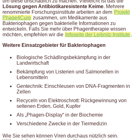
um diese unschädlich zu machen. Vielleicht ist das die
Lösung gegen Antibiotikaresistente Keime
. Mehrere
renommierte Forschungsinstitute arbeiten an dem
Projekt
Phage4Cure
zusammen, um Medikamente aus
Bakteriophagen gegen bakterielle Informationen zu
entwickeln. Falls Sie mehr über Phagentherapie wissen
möchten, empfehlen wir die
Infoseite der Leibnitz-Institute
.
Weitere Einsatzgebieter für Bakteriophagen
Biologische Schädlingsbekämpfung in der
Landwirtschaft
Bekämpfung von Listerien und Salmonellen in
Lebensmitteln
Gentechnik: Einschleusen von DNA-Fragmenten in
Zellen
Recyceln von Elektroschrott: Rückgewinnung von
seltenen Erden, Gold, Kupfer
Als „Phagen-Display“ in der Biochemie
Verschiedene Zwecke in der Tiermedizin
Wie Sie sehen können Viren durchaus nützlich sein.