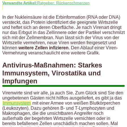
Verwandte Artikel:
Ratgeber: Rückenschmerzen
In der Nukleinsäure ist die Erbinformation (RNA oder DNA)
versteckt, das Protein identifiziert die geeignete Wirtszelle
und heftet sich an deren Oberfläche. Je nach Virenart dringt
nur das Erbgut in das Zellinnere oder der Partikel verschmilzt
sich mit der Zellmembran. Nun lässt sich der Virus von der
Wirtszelle vermehren, neue Viren werden freigesetzt und
können
weitere Zellen infizieren
. Den Ablauf einer Viren-
Vermehrung veranschaulicht eine weitere Grafik.
Antivirus-Maßnahmen: Starkes
Immunsystem, Virostatika und
Impfungen
Virenwirte sind wir alle, ja auch Sie. Zum Glück sind Sie den
ungebetenen Gästen nicht hilflos ausgeliefert, es gibt ja das
Immunsystem
mit einer Armee von weißen Blutkörperchen
(Leukozyten). Dazu gehören B- und T-Lymphozyten und
Makrophagen, die die unsichtbaren Angreifer noch
außerhalb der begehrten Wirtszelle vernichten oder in
bereits befallenen Zellen unschädlich machen sollen. Mal