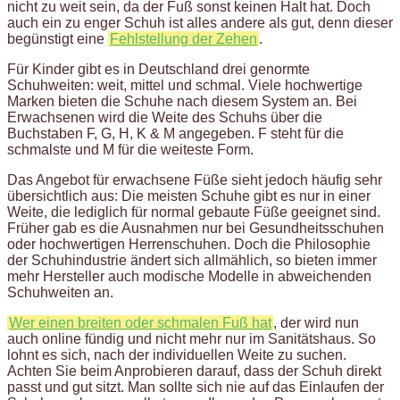
nicht zu weit sein, da der Fuß sonst keinen Halt hat. Doch
auch ein zu enger Schuh ist alles andere als gut, denn dieser
begünstigt eine
Fehlstellung der Zehen
.
Für Kinder gibt es in Deutschland drei genormte
Schuhweiten: weit, mittel und schmal. Viele hochwertige
Marken bieten die Schuhe nach diesem System an. Bei
Erwachsenen wird die Weite des Schuhs über die
Buchstaben F, G, H, K & M angegeben. F steht für die
schmalste und M für die weiteste Form.
Das Angebot für erwachsene Füße sieht jedoch häufig sehr
übersichtlich aus: Die meisten Schuhe gibt es nur in einer
Weite, die lediglich für normal gebaute Füße geeignet sind.
Früher gab es die Ausnahmen nur bei Gesundheitsschuhen
oder hochwertigen Herrenschuhen. Doch die Philosophie
der Schuhindustrie ändert sich allmählich, so bieten immer
mehr Hersteller auch modische Modelle in abweichenden
Schuhweiten an.
Wer einen breiten oder schmalen Fuß hat
, der wird nun
auch online fündig und nicht mehr nur im Sanitätshaus. So
lohnt es sich, nach der individuellen Weite zu suchen.
Achten Sie beim Anprobieren darauf, dass der Schuh direkt
passt und gut sitzt. Man sollte sich nie auf das Einlaufen der