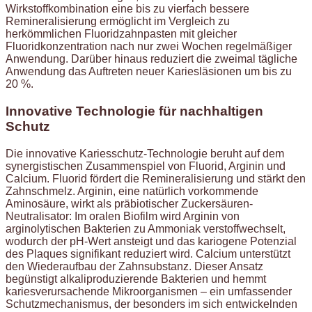
Wirkstoffkombination eine bis zu vierfach bessere
Remineralisierung ermöglicht im Vergleich zu
herkömmlichen Fluoridzahnpasten mit gleicher
Fluoridkonzentration nach nur zwei Wochen regelmäßiger
Anwendung. Darüber hinaus reduziert die zweimal tägliche
Anwendung das Auftreten neuer Kariesläsionen um bis zu
20 %.
Innovative Technologie für nachhaltigen
Schutz
Die innovative Kariesschutz-Technologie beruht auf dem
synergistischen Zusammenspiel von Fluorid, Arginin und
Calcium. Fluorid fördert die Remineralisierung und stärkt den
Zahnschmelz. Arginin, eine natürlich vorkommende
Aminosäure, wirkt als präbiotischer Zuckersäuren-
Neutralisator: Im oralen Biofilm wird Arginin von
arginolytischen Bakterien zu Ammoniak verstoffwechselt,
wodurch der pH-Wert ansteigt und das kariogene Potenzial
des Plaques signifikant reduziert wird. Calcium unterstützt
den Wiederaufbau der Zahnsubstanz. Dieser Ansatz
begünstigt alkaliproduzierende Bakterien und hemmt
kariesverursachende Mikroorganismen – ein umfassender
Schutzmechanismus, der besonders im sich entwickelnden