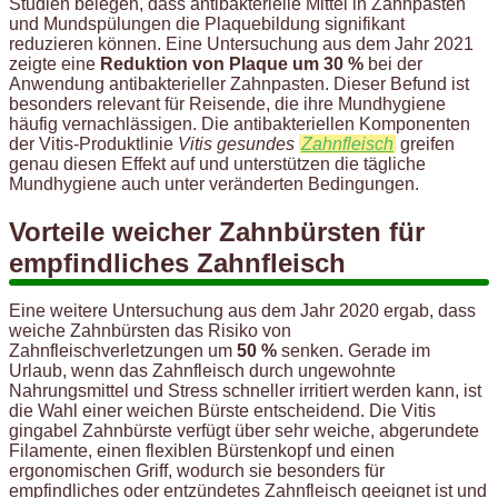
Studien belegen, dass antibakterielle Mittel in Zahnpasten
und Mundspülungen die Plaquebildung signifikant
reduzieren können. Eine Untersuchung aus dem Jahr 2021
zeigte eine
Reduktion von Plaque um 30 %
bei der
Anwendung antibakterieller Zahnpasten. Dieser Befund ist
besonders relevant für Reisende, die ihre Mundhygiene
häufig vernachlässigen. Die antibakteriellen Komponenten
der Vitis-Produktlinie
Vitis gesundes
Zahnfleisch
greifen
genau diesen Effekt auf und unterstützen die tägliche
Mundhygiene auch unter veränderten Bedingungen.
Vorteile weicher Zahnbürsten für
empfindliches Zahnfleisch
Eine weitere Untersuchung aus dem Jahr 2020 ergab, dass
weiche Zahnbürsten das Risiko von
Zahnfleischverletzungen um
50 %
senken. Gerade im
Urlaub, wenn das Zahnfleisch durch ungewohnte
Nahrungsmittel und Stress schneller irritiert werden kann, ist
die Wahl einer weichen Bürste entscheidend. Die Vitis
gingabel Zahnbürste verfügt über sehr weiche, abgerundete
Filamente, einen flexiblen Bürstenkopf und einen
ergonomischen Griff, wodurch sie besonders für
empfindliches oder entzündetes Zahnfleisch geeignet ist und