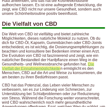
Haut anwenden, und das hat die Kosmetikindustrie
aufhorchen lassen. Es ist eine aufregende Entwicklung, die
zeigt, wie CBD nicht nur unsere Gesundheit, sondern auch
unsere Schönheitsroutine positiv beeinflusst.
Die Vielfalt von CBD
Die Welt von CBD ist vielfältig und bietet zahlreiche
Möglichkeiten, dieses natürliche Molekül zu nutzen. Ob du
dich für CBD-Öl, Kapseln, Gummibärchen oder CBD-Joints
entscheidest, es ist wichtig, die Dosierungsempfehlungen zu
beachten und konsultiere bei Bedenken immer einen Arzt.
Die Evolution von CBD ist faszinierend und zeigt, wie ein
natürlicher Bestandteil der Hanfpflanze einen Weg in die
Gesundheits- und Wellnessbranche gefunden hat.
Die
Vielfalt der Einnahmemöglichkeite
n ermöglicht es den
Menschen, CBD auf die Art und Weise zu konsumieren, die
am besten zu ihren Bedürfnissen passt.
CBD hat das Potenzial, das Leben vieler Menschen zu
verbessern, sei es zur Linderung von Schmerzen, zur
Unterstützung bei Schlafproblemen oder zur Reduzierung
von Stress. Während die Forschung weiter voranschreitet,
wird CBD wahrscheinlich noch mehr gesundheitliche
Anwendungen offenbaren. Egal, welchen Weg du wählst, um