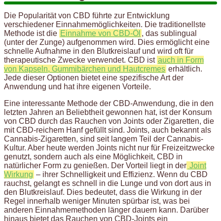
Die Popularität von CBD führte zur Entwicklung
verschiedener Einnahmemöglichkeiten. Die traditionellste
Methode ist die
Einnahme von CBD-Öl
, das sublingual
(unter der Zunge) aufgenommen wird. Dies ermöglicht eine
schnelle Aufnahme in den Blutkreislauf und wird oft für
therapeutische Zwecke verwendet. CBD ist
auch in Form
von Kapseln, Gummibärchen und Hautcremes
erhältlich.
Jede dieser Optionen bietet eine spezifische Art der
Anwendung und hat ihre eigenen Vorteile.
Eine interessante Methode der CBD-Anwendung, die in den
letzten Jahren an Beliebtheit gewonnen hat, ist der Konsum
von CBD durch das Rauchen von Joints oder Zigaretten, die
mit CBD-reichem Hanf gefüllt sind. Joints, auch bekannt als
Cannabis-Zigaretten, sind seit langem Teil der Cannabis-
Kultur. Aber heute werden Joints nicht nur für Freizeitzwecke
genutzt, sondern auch als eine Möglichkeit, CBD in
natürlicher Form zu genießen. Der Vorteil liegt in der
Joint
Wirkung
– ihrer Schnelligkeit und Effizienz. Wenn du CBD
rauchst, gelangt es schnell in die Lunge und von dort aus in
den Blutkreislauf. Dies bedeutet, dass die Wirkung in der
Regel innerhalb weniger Minuten spürbar ist, was bei
anderen Einnahmemethoden länger dauern kann. Darüber
hinaus bietet das Rauchen von CBD-Joints ein