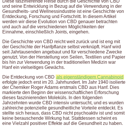
Diese faszinierende Reise durch die Geschichte von CBD
und seine Entwicklung in Bezug auf die Verwendung in der
Gesundheits- und Wellnessindustrie ist eine Geschichte von
Entdeckung, Forschung und Fortschritt. In diesem Artikel
werden wir diese Evolution von CBD genauer betrachten
und auch auf die verschiedenen Möglichkeiten der
Einnahme, einschließlich Joints, eingehen.
Die Geschichte von CBD reicht weit zurück und ist eng mit
der Geschichte der Hanfpflanze selbst verknüpft. Hanf wird
seit Jahrtausenden angebaut und für verschiedene Zwecke
genutzt. Von der Herstellung von Seilen, Textilien und Papier
bis hin zur Verwendung in der traditionellen Medizin war
Hanf ein vielseitiges Gewächs.
Die Entdeckung von CBD
als eigenständigem Cannabinoid
erfolgte jedoch erst im 20. Jahrhundert. Im Jahr 1940 isolierte
der Chemiker Roger Adams erstmals CBD aus Hanf. Dies
markierte den Beginn der wissenschaftlichen Erforschung
dieses faszinierenden Moleküls. In den folgenden
Jahrzehnten wurde CBD intensiv untersucht, und es wurden
zahlreiche potenzielle gesundheitliche Vorteile entdeckt. Es
stellte sich heraus, dass CBD nicht psychoaktiv ist und somit
keine berauschende Wirkung hat. Stattdessen scheint es
eine Vielzahl positiver Effekte auf die Gesundheit zu haben.