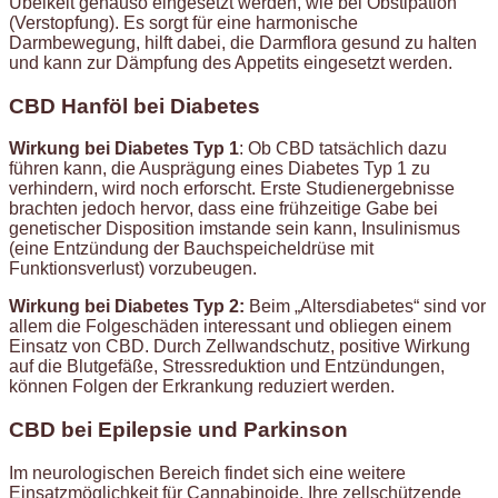
Übelkeit genauso eingesetzt werden, wie bei Obstipation
(Verstopfung). Es sorgt für eine harmonische
Darmbewegung, hilft dabei, die Darmflora gesund zu halten
und kann zur Dämpfung des Appetits eingesetzt werden.
CBD Hanföl bei Diabetes
Wirkung bei Diabetes Typ 1
: Ob CBD tatsächlich dazu
führen kann, die Ausprägung eines Diabetes Typ 1 zu
verhindern, wird noch erforscht. Erste Studienergebnisse
brachten jedoch hervor, dass eine frühzeitige Gabe bei
genetischer Disposition imstande sein kann, Insulinismus
(eine Entzündung der Bauchspeicheldrüse mit
Funktionsverlust) vorzubeugen.
Wirkung bei Diabetes Typ 2:
Beim „Altersdiabetes“ sind vor
allem die Folgeschäden interessant und obliegen einem
Einsatz von CBD. Durch Zellwandschutz, positive Wirkung
auf die Blutgefäße, Stressreduktion und Entzündungen,
können Folgen der Erkrankung reduziert werden.
CBD bei Epilepsie und Parkinson
Im neurologischen Bereich findet sich eine weitere
Einsatzmöglichkeit für Cannabinoide. Ihre zellschützende