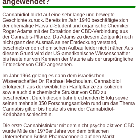
angewendet?
Cannabidiol blickt auf eine sehr lange und bewegte
Geschichte zurück. Bereits im Jahr 1940 beschäftigte sich
der ehemalige Harvard-Student und organische Chemiker
Roger Adams mit der Extraktion der CBD-Verbindung aus
der Cannabis-Pflanze. Da Adams zu diesem Zeitpunkt noch
nicht ganz den Ausmaß seiner Entdeckung verstand,
beschrieb er den chemischen Aufbau leider nicht näher. Aus
diesem Grund wird der US-amerikanische Wissenschaftler
bis heute nur von Kennern der Materie als der ursprüngliche
Entdecker von CBD angesehen.
Im Jahr 1964 gelang es dann dem israelischen
Wissenschaftler Dr. Raphael Mechoulam, Cannabidiol
erfolgreich aus der weiblichen Hanfpflanze zu isolieren
sowie auch die chemische Struktur von CBD zu
beschreiben. Durch diesen bahnbrechenden Erfolg sowie
seinen mehr als 350 Forschungsartikeln rund um das Thema
Cannabis gilt er bis heute als eine der Cannabidiol-
Koriphäen schlechthin.
Die erste Cannabistinktur mit dem nicht-psycho-aktiven CBD
wurde Mitte der 1970er Jahre von dem britischen
Unternehmen British Pharmacopoeia auf den Markt