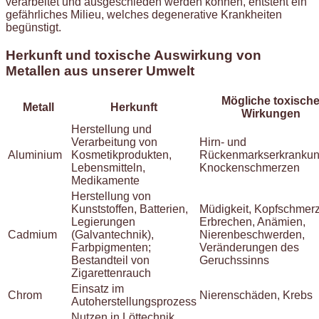
verarbeitet und ausgeschieden werden können, entsteht ein
gefährliches Milieu, welches degenerative Krankheiten
begünstigt.
Herkunft und toxische Auswirkung von
Metallen aus unserer Umwelt
Mögliche toxisch
Metall
Herkunft
Wirkungen
Herstellung und
Verarbeitung von
Hirn- und
Aluminium
Kosmetikprodukten,
Rückenmarkserkrankun
Lebensmitteln,
Knockenschmerzen
Medikamente
Herstellung von
Kunststoffen, Batterien,
Müdigkeit, Kopfschmerz
Legierungen
Erbrechen, Anämien,
Cadmium
(Galvantechnik),
Nierenbeschwerden,
Farbpigmenten;
Veränderungen des
Bestandteil von
Geruchssinns
Zigarettenrauch
Einsatz im
Chrom
Nierenschäden, Krebs
Autoherstellungsprozess
Nutzen in Löttechnik,