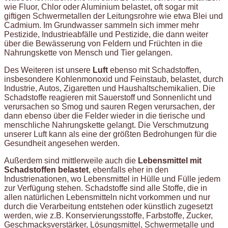
wie Fluor, Chlor oder Aluminium belastet, oft sogar mit
giftigen Schwermetallen der Leitungsrohre wie etwa Blei und
Cadmium. Im Grundwasser sammeln sich immer mehr
Pestizide, Industrieabfälle und Pestizide, die dann weiter
über die Bewässerung von Feldern und Früchten in die
Nahrungskette von Mensch und Tier gelangen.
Des Weiteren ist unsere
Luft
ebenso mit Schadstoffen,
insbesondere Kohlenmonoxid und Feinstaub, belastet, durch
Industrie, Autos, Zigaretten und Haushaltschemikalien. Die
Schadstoffe reagieren mit Sauerstoff und Sonnenlicht und
verursachen so Smog und sauren Regen verursachen, der
dann ebenso über die Felder wieder in die tierische und
menschliche Nahrungskette gelangt. Die Verschmutzung
unserer Luft kann als eine der größten Bedrohungen für die
Gesundheit angesehen werden.
Außerdem sind mittlerweile auch die
Lebensmittel mit
Schadstoffen belastet
, ebenfalls eher in den
Industrienationen, wo Lebensmittel in Hülle und Fülle jedem
zur Verfügung stehen. Schadstoffe sind alle Stoffe, die in
allen natürlichen Lebensmitteln nicht vorkommen und nur
durch die Verarbeitung entstehen oder künstlich zugesetzt
werden, wie z.B. Konservierungsstoffe, Farbstoffe, Zucker,
Geschmacksverstärker, Lösungsmittel, Schwermetalle und