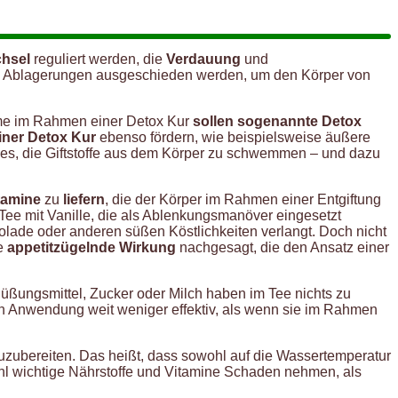
chsel
reguliert werden, die
Verdauung
und
e Ablagerungen ausgeschieden werden, um den Körper von
me im Rahmen einer Detox Kur
sollen sogenannte Detox
einer Detox Kur
ebenso fördern, wie beispielsweise äußere
s, die Giftstoffe aus dem Körper zu schwemmen – und dazu
tamine
zu
liefern
, die der Körper im Rahmen einer Entgiftung
ee mit Vanille, die als Ablenkungsmanöver eingesetzt
ade oder anderen süßen Köstlichkeiten verlangt. Doch nicht
e
appetitzügelnde Wirkung
nachgesagt, die den Ansatz einer
Süßungsmittel, Zucker oder Milch haben im Tee nichts zu
gen Anwendung weit weniger effektiv, als wenn sie im Rahmen
zuzubereiten. Das heißt, dass sowohl auf die Wassertemperatur
ohl wichtige Nährstoffe und Vitamine Schaden nehmen, als