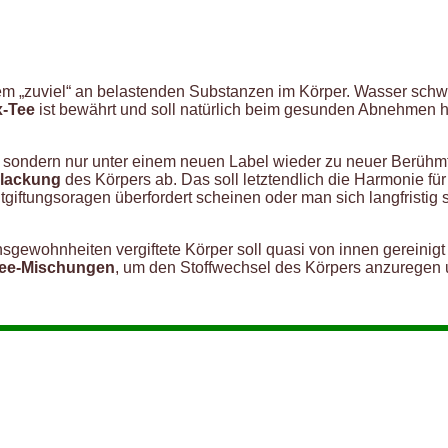
inem „zuviel“ an belastenden Substanzen im Körper. Wasser sch
x-Tee
ist bewährt und soll natürlich beim gesunden Abnehmen he
neu, sondern nur unter einem neuen Label wieder zu neuer Berü
hlackung
des Körpers ab. Das soll letztendlich die Harmonie für
ntgiftungsoragen überfordert scheinen oder man sich langfristig 
sgewohnheiten vergiftete Körper soll quasi von innen gereinig
tee-Mischungen
, um den Stoffwechsel des Körpers anzuregen un