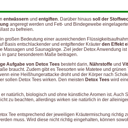
en
entwässern
und
entgiften
. Darüber hinaus
soll der Stoffwe
nung
angeregt werden und Fett- und Bindegewebe eingelagert
llast zu befreien.
in großen Bedeutung einer ausreichenden Flüssigkeitsaufnah
uf Basis entschlackender und entgiftender Kräuter
den Effekt 
 Massagen und Saunagänge. Ziel jeder Detox Anwendung ist e
s in ganz besonderem Maße beitragen.
tige Aufgabe von Detox Tees
besteht darin,
Nährstoffe
und
Vi
ße braucht. Zudem gibt es Teesorten wie Matetee und grünen T
enn eine Heißhungerattacke droht und der Körper nach Schokol
er sollen Detox Tees wirken. Den meisten
Detox Tees
wird ein
r natürlich, biologisch und ohne künstliche Aromen ist. Auch 
ht zu beachten, allerdings wirken sie natürlich in der alleini
etox Tee entsprechend der jeweiligen Kräutermischung richtig 
werden muss. Wird diese nicht richtig eingehalten, können sow