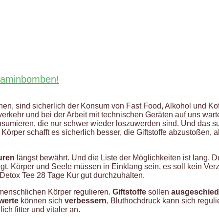
itaminbomben!
en, sind sicherlich der Konsum von Fast Food, Alkohol und Ko
verkehr und bei der Arbeit mit technischen Geräten auf uns wart
onsumieren, die nur schwer wieder loszuwerden sind. Und das su
Körper schafft es sicherlich besser, die Giftstoffe abzustoßen,
uren
längst bewährt. Und die Liste der Möglichkeiten ist lang.
t. Körper und Seele müssen in Einklang sein, es soll kein Verz
e Detox Tee 28 Tage Kur gut durchzuhalten.
menschlichen Körper regulieren.
Giftstoffe
sollen
ausgeschie
twerte
können sich
verbessern
, Bluthochdruck kann sich regul
ch fitter und vitaler an.