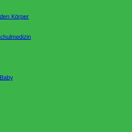
nden Körper
Schulmedizin
 Baby