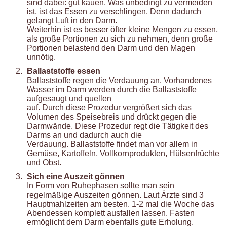
sind dabei: gut kauen. Was unbedingt zu vermeiden
ist, ist das Essen zu verschlingen. Denn dadurch
gelangt Luft in den Darm.
Weiterhin ist es besser öfter kleine Mengen zu essen,
als große Portionen zu sich zu nehmen, denn große
Portionen belastend den Darm und den Magen
unnötig.
Ballaststoffe essen
Ballaststoffe regen die Verdauung an. Vorhandenes
Wasser im Darm werden durch die Ballaststoffe
aufgesaugt und quellen
auf. Durch diese Prozedur vergrößert sich das
Volumen des Speisebreis und drückt gegen die
Darmwände. Diese Prozedur regt die Tätigkeit des
Darms an und dadurch auch die
Verdauung. Ballaststoffe findet man vor allem in
Gemüse, Kartoffeln, Vollkornprodukten, Hülsenfrüchte
und Obst.
Sich eine Auszeit gönnen
In Form von Ruhephasen sollte man sein
regelmäßige Auszeiten gönnen. Laut Ärzte sind 3
Hauptmahlzeiten am besten. 1-2 mal die Woche das
Abendessen komplett ausfallen lassen. Fasten
ermöglicht dem Darm ebenfalls gute Erholung.