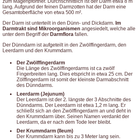
zum Magenpförtner. Durchschnittlich ist der Darm etwa 8 m
lang. Aufgrund der feinen Darmzotten hat der Darm eine
Gesamtoberfläche von etwa 500 m².
Der Darm ist unterteilt in den Dünn- und Dickdarm.
Im
Darmtrakt sind Mikroorganismen
angesiedelt, welche alle
unter dem Begriff der
Darmflora
fallen.
Der Dünndarm ist aufgeteilt in den Zwölffingerdarm, den
Leerdarm und den Krummdarm.
Der Zwölffingerdarm
Die Länge des Zwölffingerdarms ist ca zwölf
Fingerbreiten lang. Dies etspricht in etwa 25 cm. Der
Zölffingerdarm ist somit der kleinste Darmabschnitt
des Dünndarms.
Leerdarm (Jejunum)
Der Leerdarm ist der 2. längste der 3 Abschnitte des
Dünndarms. Der Leerdarm ist etwa 1,2 m lang. Er
schließt sich an den Zwölffingerdarm an und deht in
den Krummdarm über. Seinen Namen verdankt der
Leerdarm, da er nach dem Tode leer bleibt.
Der Krummdarm (Ileum)
Der Krummdarm kann bis zu 3 Meter lang sein.