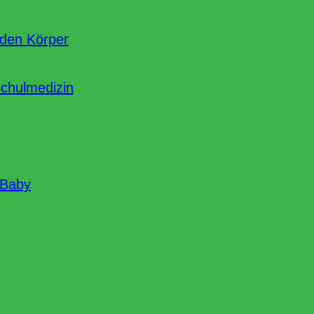
nden Körper
Schulmedizin
 Baby