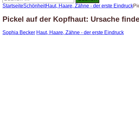
nach:
Startseite
Schönheit
Haut, Haare, Zähne - der erste Eindruck
Pi
Pickel auf der Kopfhaut: Ursache find
Sophia Becker
Haut, Haare, Zähne - der erste Eindruck