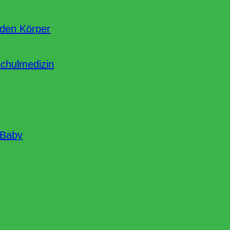
nden Körper
Schulmedizin
 Baby