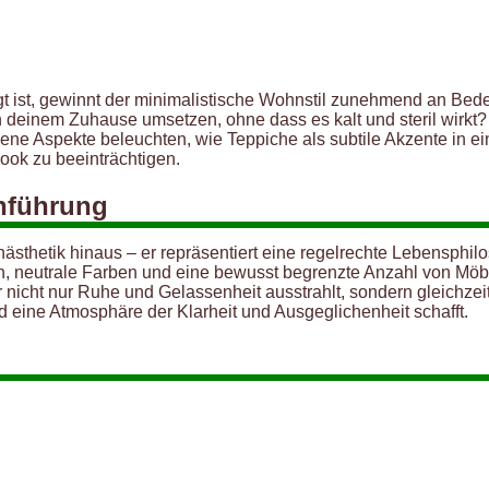
rägt ist, gewinnt der minimalistische Wohnstil zunehmend an B
deinem Zuhause umsetzen, ohne dass es kalt und steril wirkt?
ene Aspekte beleuchten, wie Teppiche als subtile Akzente in 
ook zu beeinträchtigen.
inführung
ästhetik hinaus – er repräsentiert eine regelrechte Lebensphil
nien, neutrale Farben und eine bewusst begrenzte Anzahl von Mö
 nicht nur Ruhe und Gelassenheit ausstrahlt, sondern gleichzeit
 eine Atmosphäre der Klarheit und Ausgeglichenheit schafft.