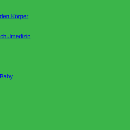
nden Körper
Schulmedizin
 Baby