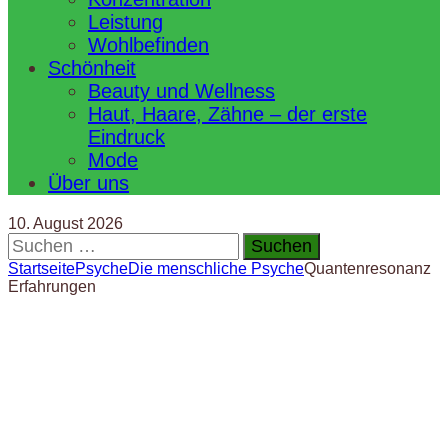
Leistung
Wohlbefinden
Schönheit
Beauty und Wellness
Haut, Haare, Zähne – der erste
Eindruck
Mode
Über uns
10. August 2026
Suchen
nach:
Startseite
Psyche
Die menschliche Psyche
Quantenresonanz
Erfahrungen