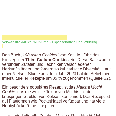
Verwandte Artikel:
Kurkuma - Eigenschaften und Wirkung
Das Buch
„108 Asian Cookies“
von Kat Lieu führt das
Konzept der
Third Culture Cookies
ein. Diese Backwaren
verbinden Zutaten und Techniken verschiedener
Herkunftsländer und fördern so kulinarische Diversität. Laut
einer Nielsen-Studie aus dem Jahr 2023 hat die Beliebtheit
interkultureller Rezepte um 35 % zugenommen (Quelle S2).
Ein besonders populäres Rezept ist das
Matcha Mochi
Cookie
, das die weiche Textur von Mochis mit der
knusprigen Struktur von Keksen kombiniert. Das Rezept ist
auf Plattformen wie PocketHazel verfügbar und hat viele
Hobbybäcker*innen inspiriert.
Interkulturelle Zutaten: Matcha, Reis-Mochi-Mehl,