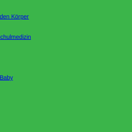
nden Körper
Schulmedizin
 Baby