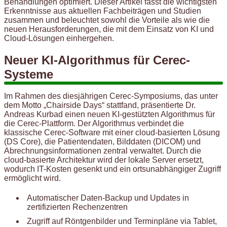
Behandlungen optimiert. Dieser Artikel fasst die wichtigsten
Erkenntnisse aus aktuellen Fachbeiträgen und Studien
zusammen und beleuchtet sowohl die Vorteile als wie die
neuen Herausforderungen, die mit dem Einsatz von KI und
Cloud-Lösungen einhergehen.
Neuer KI-Algorithmus für Cerec-
Systeme
Im Rahmen des diesjährigen Cerec-Symposiums, das unter
dem Motto „Chairside Days“ stattfand, präsentierte Dr.
Andreas Kurbad einen neuen KI-gestützten Algorithmus für
die Cerec-Plattform. Der Algorithmus verbindet die
klassische Cerec-Software mit einer cloud-basierten Lösung
(DS Core), die Patientendaten, Bilddaten (DICOM) und
Abrechnungsinformationen zentral verwaltet. Durch die
cloud-basierte Architektur wird der lokale Server ersetzt,
wodurch IT-Kosten gesenkt und ein ortsunabhängiger Zugriff
ermöglicht wird.
Automatischer Daten-Backup und Updates in
zertifizierten Rechenzentren
Zugriff auf Röntgenbilder und Terminpläne via Tablet,