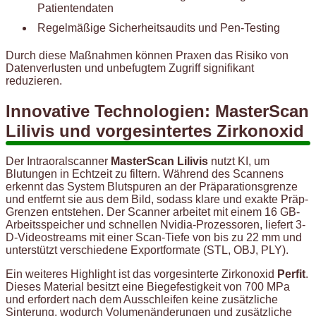
Patientendaten
Regelmäßige Sicherheitsaudits und Pen-Testing
Durch diese Maßnahmen können Praxen das Risiko von
Datenverlusten und unbefugtem Zugriff signifikant
reduzieren.
Innovative Technologien: MasterScan
Lilivis und vorgesintertes Zirkonoxid
Der Intraoralscanner
MasterScan Lilivis
nutzt KI, um
Blutungen in Echtzeit zu filtern. Während des Scannens
erkennt das System Blutspuren an der Präparationsgrenze
und entfernt sie aus dem Bild, sodass klare und exakte Präp-
Grenzen entstehen. Der Scanner arbeitet mit einem 16 GB-
Arbeitsspeicher und schnellen Nvidia-Prozessoren, liefert 3-
D-Videostreams mit einer Scan-Tiefe von bis zu 22 mm und
unterstützt verschiedene Exportformate (STL, OBJ, PLY).
Ein weiteres Highlight ist das vorgesinterte Zirkonoxid
Perfit
.
Dieses Material besitzt eine Biegefestigkeit von 700 MPa
und erfordert nach dem Ausschleifen keine zusätzliche
Sinterung, wodurch Volumenänderungen und zusätzliche