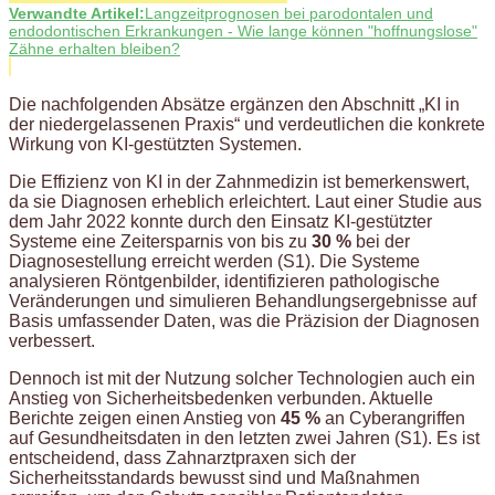
Verwandte Artikel:
Langzeitprognosen bei parodontalen und
endodontischen Erkrankungen - Wie lange können "hoffnungslose"
Zähne erhalten bleiben?
Die nachfolgenden Absätze ergänzen den Abschnitt „KI in
der niedergelassenen Praxis“ und verdeutlichen die konkrete
Wirkung von KI-gestützten Systemen.
Die Effizienz von KI in der Zahnmedizin ist bemerkenswert,
da sie Diagnosen erheblich erleichtert. Laut einer Studie aus
dem Jahr 2022 konnte durch den Einsatz KI-gestützter
Systeme eine Zeitersparnis von bis zu
30 %
bei der
Diagnosestellung erreicht werden (S1). Die Systeme
analysieren Röntgenbilder, identifizieren pathologische
Veränderungen und simulieren Behandlungsergebnisse auf
Basis umfassender Daten, was die Präzision der Diagnosen
verbessert.
Dennoch ist mit der Nutzung solcher Technologien auch ein
Anstieg von Sicherheitsbedenken verbunden. Aktuelle
Berichte zeigen einen Anstieg von
45 %
an Cyberangriffen
auf Gesundheitsdaten in den letzten zwei Jahren (S1). Es ist
entscheidend, dass Zahnarztpraxen sich der
Sicherheitsstandards bewusst sind und Maßnahmen