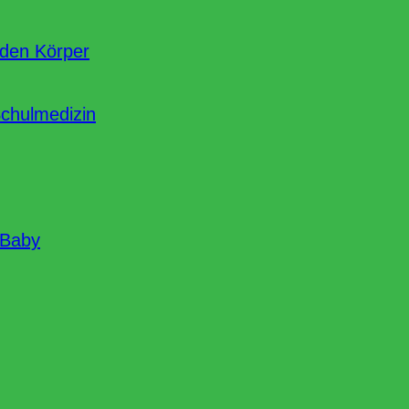
nden Körper
Schulmedizin
 Baby