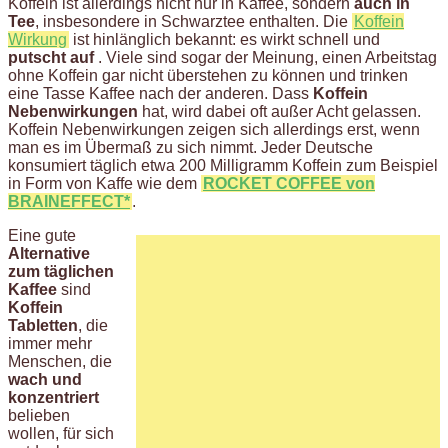
Koffein ist allerdings nicht nur in Kaffee, sondern
auch in
Tee
, insbesondere in Schwarztee enthalten. Die
Koffein
Wirkung
ist hinlänglich bekannt: es wirkt schnell und
putscht auf
. Viele sind sogar der Meinung, einen Arbeitstag
ohne Koffein gar nicht überstehen zu können und trinken
eine Tasse Kaffee nach der anderen. Dass
Koffein
Nebenwirkungen
hat, wird dabei oft außer Acht gelassen.
Koffein Nebenwirkungen zeigen sich allerdings erst, wenn
man es im Übermaß zu sich nimmt. Jeder Deutsche
konsumiert täglich etwa 200 Milligramm Koffein zum Beispiel
in Form von Kaffe wie dem
ROCKET COFFEE von
BRAINEFFECT*
.
Eine gute
Alternative
zum täglichen
Kaffee
sind
Koffein
Tabletten
, die
immer mehr
Menschen, die
wach und
konzentriert
belieben
wollen, für sich