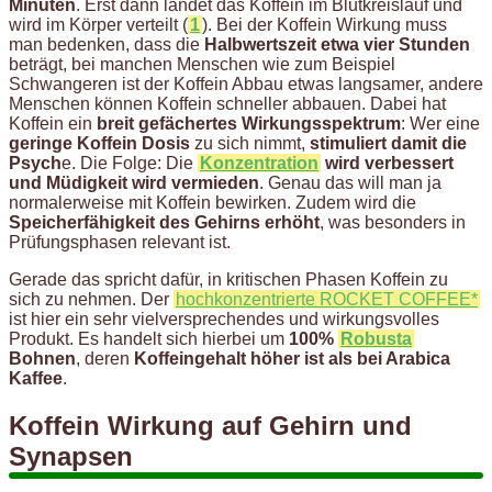
Minuten
. Erst dann landet das Koffein im Blutkreislauf und
wird im Körper verteilt (
1
). Bei der Koffein Wirkung muss
man bedenken, dass die
Halbwertszeit etwa vier Stunden
beträgt, bei manchen Menschen wie zum Beispiel
Schwangeren ist der Koffein Abbau etwas langsamer, andere
Menschen können Koffein schneller abbauen. Dabei hat
Koffein ein
breit gefächertes Wirkungsspektrum
: Wer eine
geringe Koffein Dosis
zu sich nimmt,
stimuliert damit die
Psych
e. Die Folge: Die
Konzentration
wird verbessert
und Müdigkeit wird vermieden
. Genau das will man ja
normalerweise mit Koffein bewirken. Zudem wird die
Speicherfähigkeit des Gehirns erhöht
, was besonders in
Prüfungsphasen relevant ist.
Gerade das spricht dafür, in kritischen Phasen Koffein zu
sich zu nehmen. Der
hochkonzentrierte ROCKET COFFEE*
ist hier ein sehr vielversprechendes und wirkungsvolles
Produkt. Es handelt sich hierbei um
100%
Robusta
Bohnen
, deren
Koffeingehalt höher ist als bei Arabica
Kaffee
.
Koffein Wirkung auf Gehirn und
Synapsen