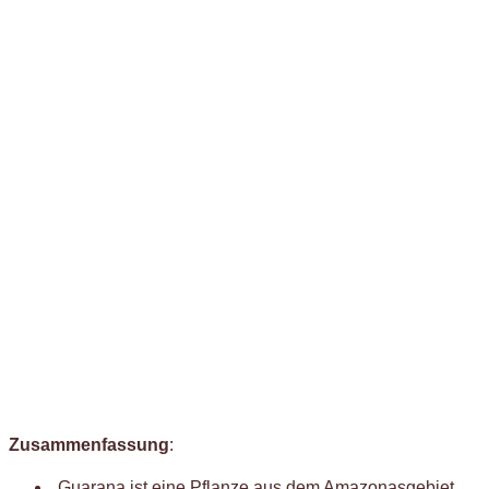
Zusammenfassung
:
Guarana ist eine Pflanze aus dem Amazonasgebiet,