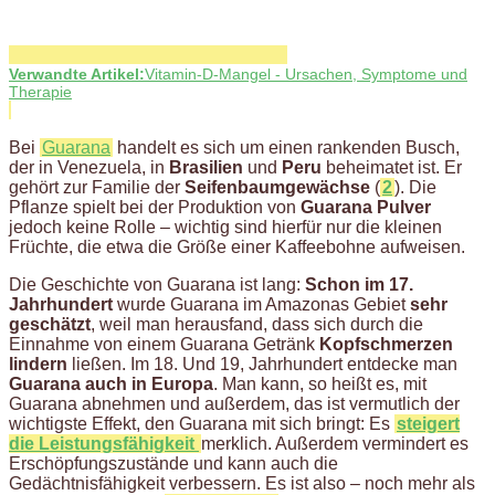
Verwandte Artikel:
Vitamin-D-Mangel - Ursachen, Symptome und
Therapie
Bei
Guarana
handelt es sich um einen rankenden Busch,
der in Venezuela, in
Brasilien
und
Peru
beheimatet ist. Er
gehört zur Familie der
Seifenbaumgewächse
(
2
). Die
Pflanze spielt bei der Produktion von
Guarana Pulver
jedoch keine Rolle – wichtig sind hierfür nur die kleinen
Früchte, die etwa die Größe einer Kaffeebohne aufweisen.
Die Geschichte von Guarana ist lang:
Schon im 17.
Jahrhundert
wurde Guarana im Amazonas Gebiet
sehr
geschätzt
, weil man herausfand, dass sich durch die
Einnahme von einem Guarana Getränk
Kopfschmerzen
lindern
ließen. Im 18. Und 19, Jahrhundert entdecke man
Guarana auch in Europa
. Man kann, so heißt es, mit
Guarana abnehmen und außerdem, das ist vermutlich der
wichtigste Effekt, den Guarana mit sich bringt: Es
steigert
die Leistungsfähigkeit
merklich. Außerdem vermindert es
Erschöpfungszustände und kann auch die
Gedächtnisfähigkeit verbessern. Es ist also – noch mehr als