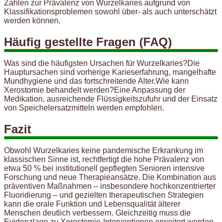
Zahlen zur Prävalenz von Wurzelkaries aufgrund von
Klassifikationsproblemen sowohl über- als auch unterschätzt
werden können.
Häufig gestellte Fragen (FAQ)
Was sind die häufigsten Ursachen für Wurzelkaries?Die
Hauptursachen sind vorherige Karieserfahrung, mangelhafte
Mundhygiene und das fortschreitende Alter.Wie kann
Xerostomie behandelt werden?Eine Anpassung der
Medikation, ausreichende Flüssigkeitszufuhr und der Einsatz
von Speichelersatzmitteln werden empfohlen.
Fazit
Obwohl Wurzelkaries keine pandemische Erkrankung im
klassischen Sinne ist, rechtfertigt die hohe Prävalenz von
etwa 50 % bei institutionell gepflegten Senioren intensive
Forschung und neue Therapieansätze. Die Kombination aus
präventiven Maßnahmen – insbesondere hochkonzentrierter
Fluoridierung – und gezielten therapeutischen Strategien
kann die orale Funktion und Lebensqualität älterer
Menschen deutlich verbessern. Gleichzeitig muss die
Evidenzlage zu Xerostomie-Interventionen erweitert werden,