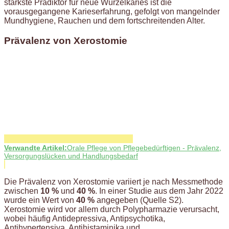
stärkste Prädiktor für neue Wurzelkaries ist die
vorausgegangene Karieserfahrung, gefolgt von mangelnder
Mundhygiene, Rauchen und dem fortschreitenden Alter.
Prävalenz von Xerostomie
Verwandte Artikel:
Orale Pflege von Pflegebedürftigen - Prävalenz,
Versorgungslücken und Handlungsbedarf
Die Prävalenz von Xerostomie variiert je nach Messmethode
zwischen
10 %
und
40 %
. In einer Studie aus dem Jahr 2022
wurde ein Wert von
40 %
angegeben (Quelle S2).
Xerostomie wird vor allem durch Polypharmazie verursacht,
wobei häufig Antidepressiva, Antipsychotika,
Antihypertensiva, Antihistaminika und