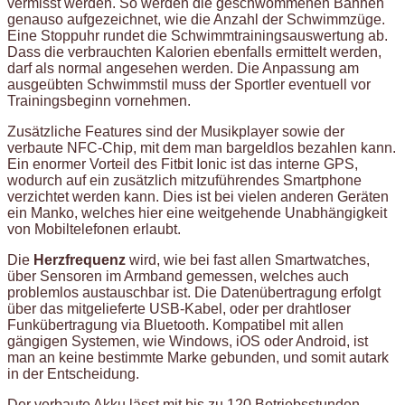
vermisst werden. So werden die geschwommenen Bahnen
genauso aufgezeichnet, wie die Anzahl der Schwimmzüge.
Eine Stoppuhr rundet die Schwimmtrainingsauswertung ab.
Dass die verbrauchten Kalorien ebenfalls ermittelt werden,
darf als normal angesehen werden. Die Anpassung am
ausgeübten Schwimmstil muss der Sportler eventuell vor
Trainingsbeginn vornehmen.
Zusätzliche Features sind der Musikplayer sowie der
verbaute NFC-Chip, mit dem man bargeldlos bezahlen kann.
Ein enormer Vorteil des Fitbit Ionic ist das interne GPS,
wodurch auf ein zusätzlich mitzuführendes Smartphone
verzichtet werden kann. Dies ist bei vielen anderen Geräten
ein Manko, welches hier eine weitgehende Unabhängigkeit
von Mobiltelefonen erlaubt.
Die
Herzfrequenz
wird, wie bei fast allen Smartwatches,
über Sensoren im Armband gemessen, welches auch
problemlos austauschbar ist. Die Datenübertragung erfolgt
über das mitgelieferte USB-Kabel, oder per drahtloser
Funkübertragung via Bluetooth. Kompatibel mit allen
gängigen Systemen, wie Windows, iOS oder Android, ist
man an keine bestimmte Marke gebunden, und somit autark
in der Entscheidung.
Der verbaute Akku lässt mit bis zu 120 Betriebsstunden