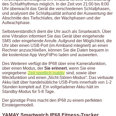
des Schlafrhythmus möglich. In der Zeit von 21:00 bis 8:00
Uhr überwacht das Gerät die verschiedenen Schlafphasen,
und analysiert die Schlafqualität anhand der Auswertung der
Abschnitte des Tiefschlafes, der Wachphasen und der
Aufwachphase.
Selbstverständlich dient die Uhr auch als Smartwatch. Über
eine Vibration informiert Sie das Gerät über eingehende
SMS oder eingehende Anrufe. Aufgrund der Möglichkeit, die
Uhr über einen USB-Port (im Armband integriert) an einen
Rechner anzuschließen, können Sie die Daten bequem in
die kostenlose App VeryFitPro laden und auswerten.
Des Weiteren verfügt die IP68 über eine Kamerafunktion,
über einen Modus, der
Sie erinnert
, wenn Sie eine
vorgegebene
Zeit sportlich inaktiv
sind, sowie über
Weckfunktion und einen „Nicht-Stören-Modus“. Das verbaute
Akku lädt über handelsübliche USB-Ports innerhalb von 1-2
Stunden komplett auf. Ein vollgeladener Akku hält im
Standby-Modus für 5-8 Tage.
Der günstige Preis macht den IP68 zu einem perfekten
Einsteigermodell.
YAMAY Smartwatch IP68 Fitness-Tracker