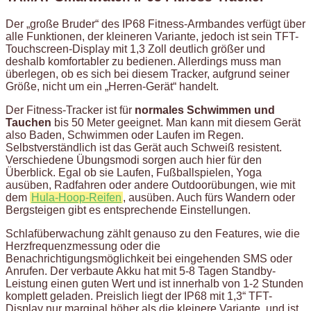
Der „große Bruder“ des IP68 Fitness-Armbandes verfügt über
alle Funktionen, der kleineren Variante, jedoch ist sein TFT-
Touchscreen-Display mit 1,3 Zoll deutlich größer und
deshalb komfortabler zu bedienen. Allerdings muss man
überlegen, ob es sich bei diesem Tracker, aufgrund seiner
Größe, nicht um ein „Herren-Gerät“ handelt.
Der Fitness-Tracker ist für
normales Schwimmen und
Tauchen
bis 50 Meter geeignet. Man kann mit diesem Gerät
also Baden, Schwimmen oder Laufen im Regen.
Selbstverständlich ist das Gerät auch Schweiß resistent.
Verschiedene Übungsmodi sorgen auch hier für den
Überblick. Egal ob sie Laufen, Fußballspielen, Yoga
ausüben, Radfahren oder andere Outdoorübungen, wie mit
dem
Hula-Hoop-Reifen
, ausüben. Auch fürs Wandern oder
Bergsteigen gibt es entsprechende Einstellungen.
Schlafüberwachung zählt genauso zu den Features, wie die
Herzfrequenzmessung oder die
Benachrichtigungsmöglichkeit bei eingehenden SMS oder
Anrufen. Der verbaute Akku hat mit 5-8 Tagen Standby-
Leistung einen guten Wert und ist innerhalb von 1-2 Stunden
komplett geladen. Preislich liegt der IP68 mit 1,3“ TFT-
Display nur marginal höher als die kleinere Variante, und ist