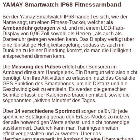
YAMAY Smartwatch IP68 Fitnessarmband
Bei der Yamay Smartwatch IP68 handelt es sich, wie der
Name sagt, um einen Fitness-Tracker, welcher
als
Armbanduhr getragen
wird, und mit einem LCD-Farb-
Display von 0,96 Zoll sowohl als Herren-, als auch als
Damenuhr getragen werden kann. Das Display verfügt über
eine fünfstufige Helligkeitsregelung, sodass es auch im
Dunklen zu keiner Blendung kommt, da man die Helligkeit
entsprechend dimmen kann.
Die
Messung des Pulses
erfolgt über Sensoren im
Armband direkt am Handgelenk. Ein Brustgurt wird also nicht
benötigt. Um Ihre Aktivitäten zu erfassen, nutzt das Gerät die
GPS Funktion des Smartphones, um die Distanz und die
Geschwindigkeit zu ermitteln. Es werden die gemachten
Schritte erfasst, der Kalorienverbrauch ermittelt, sowie die
sogenannten „aktiven Minuten“ des Tages.
Über
14 verschiedene Sportmodi
sorgen dafür, für jede
sportliche Betätigung genau den Erfass-Modus zu nutzen,
der alle notwendigen Werte erfasst, und nicht notwendige
ausklammert. Dadurch kann man Trainingseinheiten
effektiver gestalten und auswerten. Über das
Herzfrequenzmessgerät im Armband ist eine Überwachung