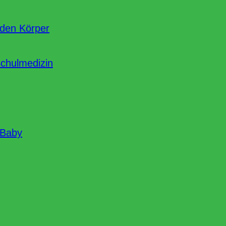
nden Körper
Schulmedizin
 Baby