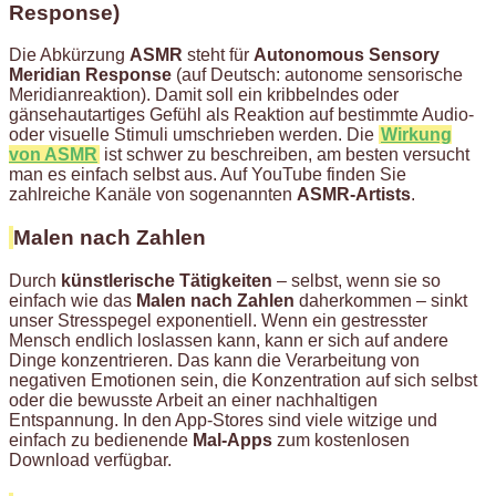
Response)
Die Abkürzung
ASMR
steht für
Autonomous Sensory
Meridian Response
(auf Deutsch: autonome sensorische
Meridianreaktion). Damit soll ein kribbelndes oder
gänsehautartiges Gefühl als Reaktion auf bestimmte Audio-
oder visuelle Stimuli umschrieben werden. Die
Wirkung
von ASMR
ist schwer zu beschreiben, am besten versucht
man es einfach selbst aus. Auf YouTube finden Sie
zahlreiche Kanäle von sogenannten
ASMR-Artists
.
Malen nach Zahlen
Durch
künstlerische Tätigkeiten
– selbst, wenn sie so
einfach wie das
Malen nach Zahlen
daherkommen – sinkt
unser Stresspegel exponentiell. Wenn ein gestresster
Mensch endlich loslassen kann, kann er sich auf andere
Dinge konzentrieren. Das kann die Verarbeitung von
negativen Emotionen sein, die Konzentration auf sich selbst
oder die bewusste Arbeit an einer nachhaltigen
Entspannung. In den App-Stores sind viele witzige und
einfach zu bedienende
Mal-Apps
zum kostenlosen
Download verfügbar.