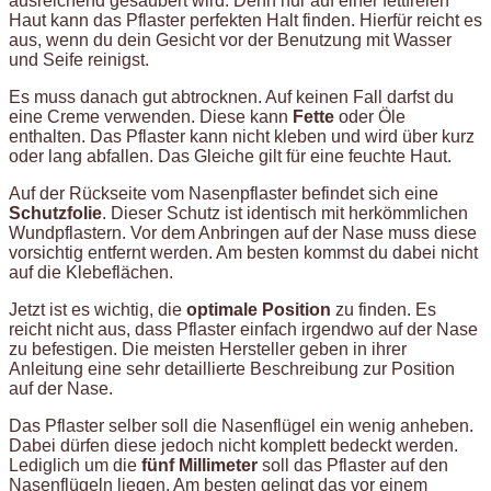
ausreichend gesäubert wird. Denn nur auf einer fettfreien
Haut kann das Pflaster perfekten Halt finden. Hierfür reicht es
aus, wenn du dein Gesicht vor der Benutzung mit Wasser
und Seife reinigst.
Es muss danach gut abtrocknen. Auf keinen Fall darfst du
eine Creme verwenden. Diese kann
Fette
oder Öle
enthalten. Das Pflaster kann nicht kleben und wird über kurz
oder lang abfallen. Das Gleiche gilt für eine feuchte Haut.
Auf der Rückseite vom Nasenpflaster befindet sich eine
Schutzfolie
. Dieser Schutz ist identisch mit herkömmlichen
Wundpflastern. Vor dem Anbringen auf der Nase muss diese
vorsichtig entfernt werden. Am besten kommst du dabei nicht
auf die Klebeflächen.
Jetzt ist es wichtig, die
optimale Position
zu finden. Es
reicht nicht aus, dass Pflaster einfach irgendwo auf der Nase
zu befestigen. Die meisten Hersteller geben in ihrer
Anleitung eine sehr detaillierte Beschreibung zur Position
auf der Nase.
Das Pflaster selber soll die Nasenflügel ein wenig anheben.
Dabei dürfen diese jedoch nicht komplett bedeckt werden.
Lediglich um die
fünf Millimeter
soll das Pflaster auf den
Nasenflügeln liegen. Am besten gelingt das vor einem