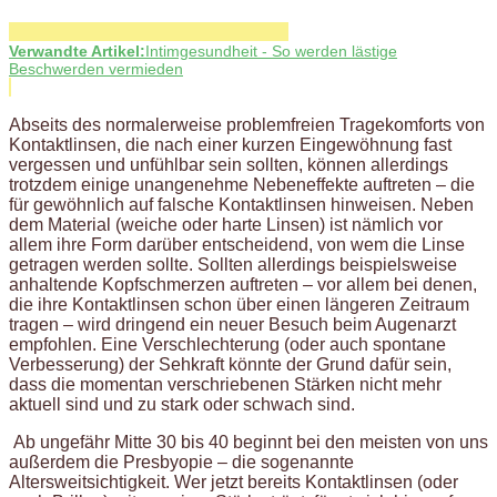
Verwandte Artikel:
Intimgesundheit - So werden lästige
Beschwerden vermieden
Abseits des normalerweise problemfreien Tragekomforts von
Kontaktlinsen, die nach einer kurzen Eingewöhnung fast
vergessen und unfühlbar sein sollten, können allerdings
trotzdem einige unangenehme Nebeneffekte auftreten – die
für gewöhnlich auf falsche Kontaktlinsen hinweisen. Neben
dem Material (weiche oder harte Linsen) ist nämlich vor
allem ihre Form darüber entscheidend, von wem die Linse
getragen werden sollte. Sollten allerdings beispielsweise
anhaltende Kopfschmerzen auftreten – vor allem bei denen,
die ihre Kontaktlinsen schon über einen längeren Zeitraum
tragen – wird dringend ein neuer Besuch beim Augenarzt
empfohlen. Eine Verschlechterung (oder auch spontane
Verbesserung) der Sehkraft könnte der Grund dafür sein,
dass die momentan verschriebenen Stärken nicht mehr
aktuell sind und zu stark oder schwach sind.
Ab ungefähr Mitte 30 bis 40 beginnt bei den meisten von uns
außerdem die Presbyopie – die sogenannte
Altersweitsichtigkeit. Wer jetzt bereits Kontaktlinsen (oder