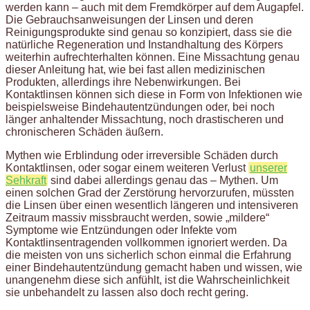
werden kann – auch mit dem Fremdkörper auf dem Augapfel.
Die Gebrauchsanweisungen der Linsen und deren
Reinigungsprodukte sind genau so konzipiert, dass sie die
natürliche Regeneration und Instandhaltung des Körpers
weiterhin aufrechterhalten können. Eine Missachtung genau
dieser Anleitung hat, wie bei fast allen medizinischen
Produkten, allerdings ihre Nebenwirkungen. Bei
Kontaktlinsen können sich diese in Form von Infektionen wie
beispielsweise Bindehautentzündungen oder, bei noch
länger anhaltender Missachtung, noch drastischeren und
chronischeren Schäden äußern.
Mythen wie Erblindung oder irreversible Schäden durch
Kontaktlinsen, oder sogar einem weiteren Verlust
unserer
Sehkraft
sind dabei allerdings genau das – Mythen. Um
einen solchen Grad der Zerstörung hervorzurufen, müssten
die Linsen über einen wesentlich längeren und intensiveren
Zeitraum massiv missbraucht werden, sowie „mildere“
Symptome wie Entzündungen oder Infekte vom
Kontaktlinsentragenden vollkommen ignoriert werden. Da
die meisten von uns sicherlich schon einmal die Erfahrung
einer Bindehautentzündung gemacht haben und wissen, wie
unangenehm diese sich anfühlt, ist die Wahrscheinlichkeit
sie unbehandelt zu lassen also doch recht gering.