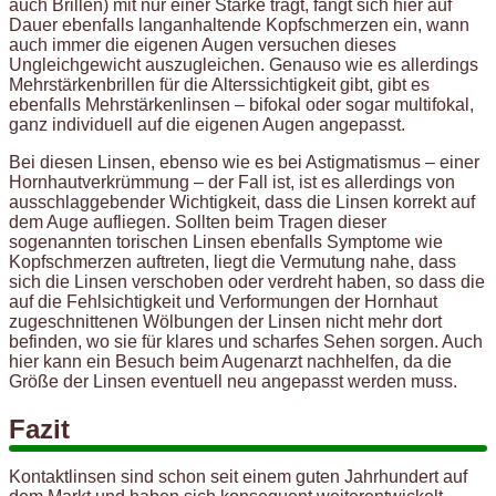
auch Brillen) mit nur einer Stärke trägt, fängt sich hier auf
Dauer ebenfalls langanhaltende Kopfschmerzen ein, wann
auch immer die eigenen Augen versuchen dieses
Ungleichgewicht auszugleichen. Genauso wie es allerdings
Mehrstärkenbrillen für die Alterssichtigkeit gibt, gibt es
ebenfalls Mehrstärkenlinsen – bifokal oder sogar multifokal,
ganz individuell auf die eigenen Augen angepasst.
Bei diesen Linsen, ebenso wie es bei Astigmatismus – einer
Hornhautverkrümmung – der Fall ist, ist es allerdings von
ausschlaggebender Wichtigkeit, dass die Linsen korrekt auf
dem Auge aufliegen. Sollten beim Tragen dieser
sogenannten torischen Linsen ebenfalls Symptome wie
Kopfschmerzen auftreten, liegt die Vermutung nahe, dass
sich die Linsen verschoben oder verdreht haben, so dass die
auf die Fehlsichtigkeit und Verformungen der Hornhaut
zugeschnittenen Wölbungen der Linsen nicht mehr dort
befinden, wo sie für klares und scharfes Sehen sorgen. Auch
hier kann ein Besuch beim Augenarzt nachhelfen, da die
Größe der Linsen eventuell neu angepasst werden muss.
Fazit
Kontaktlinsen sind schon seit einem guten Jahrhundert auf