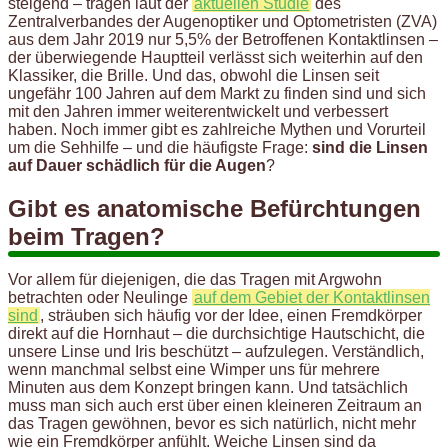
steigend – tragen laut der
aktuellen Studie
des
Zentralverbandes der Augenoptiker und Optometristen (ZVA)
aus dem Jahr 2019 nur 5,5% der Betroffenen Kontaktlinsen –
der überwiegende Hauptteil verlässt sich weiterhin auf den
Klassiker, die Brille. Und das, obwohl die Linsen seit
ungefähr 100 Jahren auf dem Markt zu finden sind und sich
mit den Jahren immer weiterentwickelt und verbessert
haben. Noch immer gibt es zahlreiche Mythen und Vorurteil
um die Sehhilfe – und die häufigste Frage:
sind die Linsen
auf Dauer schädlich für die Augen
?
Gibt es anatomische Befürchtungen
beim Tragen?
Vor allem für diejenigen, die das Tragen mit Argwohn
betrachten oder Neulinge
auf dem Gebiet der Kontaktlinsen
sind
, sträuben sich häufig vor der Idee, einen Fremdkörper
direkt auf die Hornhaut – die durchsichtige Hautschicht, die
unsere Linse und Iris beschützt – aufzulegen. Verständlich,
wenn manchmal selbst eine Wimper uns für mehrere
Minuten aus dem Konzept bringen kann. Und tatsächlich
muss man sich auch erst über einen kleineren Zeitraum an
das Tragen gewöhnen, bevor es sich natürlich, nicht mehr
wie ein Fremdkörper anfühlt. Weiche Linsen sind da