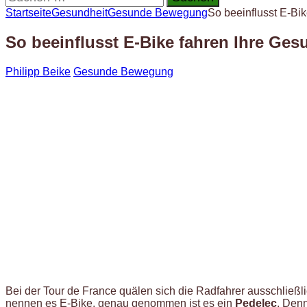
nach:
Startseite
Gesundheit
Gesunde Bewegung
So beeinflusst E-Bik
So beeinflusst E-Bike fahren Ihre Ges
Philipp Beike
Gesunde Bewegung
Bei der Tour de France quälen sich die Radfahrer ausschließl
nennen es E-Bike, genau genommen ist es ein
Pedelec
. Den