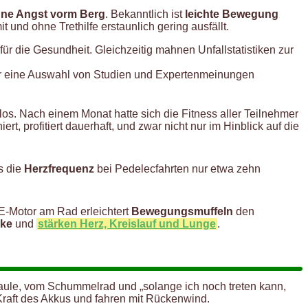
ne Angst vorm Berg
. Bekanntlich ist
leichte Bewegung
 und ohne Trethilfe erstaunlich gering ausfällt.
ür die Gesundheit. Gleichzeitig mahnen Unfallstatistiken zur
ir eine Auswahl von Studien und Expertenmeinungen
os. Nach einem Monat hatte sich die Fitness aller Teilnehmer
t, profitiert dauerhaft, und zwar nicht nur im Hinblick auf die
s die
Herzfrequenz
bei Pedelecfahrten nur etwa zehn
 E-Motor am Rad erleichtert
Bewegungsmuffeln
den
nke
und
stärken Herz, Kreislauf und Lunge
.
aule, vom Schummelrad und „solange ich noch treten kann,
Kraft des Akkus und fahren mit Rückenwind.