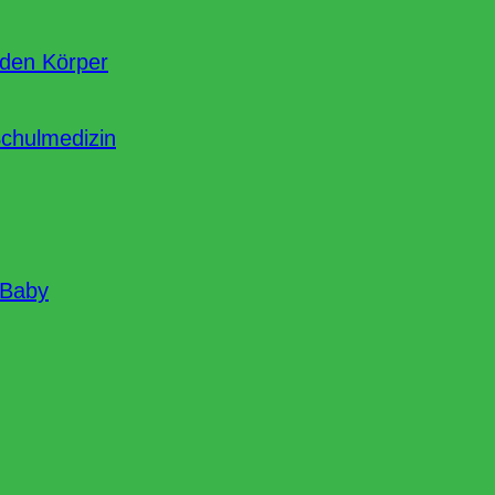
nden Körper
Schulmedizin
 Baby