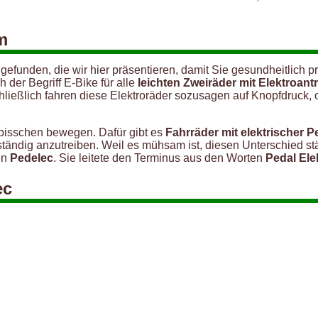
m
funden, die wir hier präsentieren, damit Sie gesundheitlich p
 der Begriff E-Bike für alle
leichten Zweiräder mit Elektroant
chließlich fahren diese Elektroräder sozusagen auf Knopfdruck,
 bisschen bewegen. Dafür gibt es
Fahrräder mit elektrischer 
stständig anzutreiben. Weil es mühsam ist, diesen Unterschied s
en
Pedelec
. Sie leitete den Terminus aus den Worten
Pedal Ele
ec