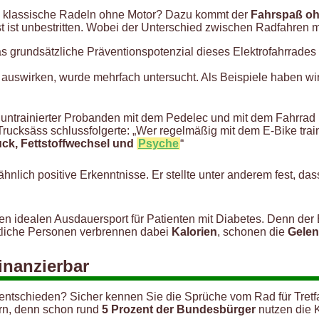
as klassische Radeln ohne Motor? Dazu kommt der
Fahrspaß oh
t ist unbestritten. Wobei der Unterschied zwischen Radfahren mit
 grundsätzliche Präventionspotenzial dieses Elektrofahrrades f
auswirken, wurde mehrfach untersucht. Als Beispiele haben w
untrainierter Probanden mit dem Pedelec und mit dem Fahrrad l
rucksäss schlussfolgerte: „Wer regelmäßig mit dem E-Bike trainier
uck, Fettstoffwechsel und
Psyche
“
hnlich positive Erkenntnisse. Er stellte unter anderem fest, das
en idealen Ausdauersport für Patienten mit Diabetes. Denn der
rtliche Personen verbrennen dabei
Kalorien
, schonen die
Gele
finanzierbar
 entschieden? Sicher kennen Sie die Sprüche vom Rad für Tretf
ern, denn schon rund
5 Prozent der Bundesbürger
nutzen die 