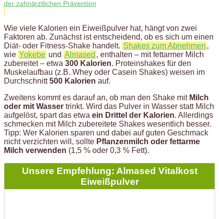
der zahnärztlichen Prävention
Wie viele Kalorien ein Eiweißpulver hat, hängt von zwei
Faktoren ab. Zunächst ist entscheidend, ob es sich um einen
Diät- oder Fitness-Shake handelt.
Shakes zum Abnehmen
,
wie
Yokebe
und
Almased
, enthalten – mit fettarmer Milch
zubereitet – etwa
300 Kalorien
. Proteinshakes für den
Muskelaufbau (z.B. Whey oder Casein Shakes) weisen im
Durchschnitt
500 Kalorien
auf.
Zweitens kommt es darauf an, ob man den Shake mit
Milch
oder mit Wasser
trinkt. Wird das Pulver in Wasser statt Milch
aufgelöst, spart das etwa
ein Drittel der Kalorien
. Allerdings
schmecken mit Milch zubereitete Shakes wesentlich besser.
Tipp: Wer Kalorien sparen und dabei auf guten Geschmack
nicht verzichten will, sollte
Pflanzenmilch oder fettarme
Milch verwenden
(1,5 % oder 0,3 % Fett).
Unsere Empfehlung: Almased Vitalkost
Eiweißpulver