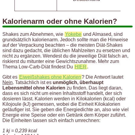
Kalorienarm oder ohne Kalorien?
Shakes zum Abnehmen, wie
Yokebe
und Almased, sind
grundsätzlich kalorienarm. Jedoch sollte man die Hinweise
auf der Verpackung beachten – die meisten Diät-Shakes
sind dazu gedacht, die üblichen Mahlzeiten zu ersetzen und
nicht zu ergänzen. Wendest du die jeweilige Diät falsch an,
riskierst du mitunter eine Gewichtszunahme. Mehr zum
Thema Low-Carb-Diät findest Du
HIER
.
Gibt es
Eiweißshakes ohne Kalorien
? Die Antwort lautet
Nein
. Tatsächlich ist es
unmöglich, überhaupt
Lebensmittel ohne Kalorien
zu finden. Das liegt daran,
dass es sich nicht um einen Inhaltsstoff handelt, der sich
dosieren lässt. Kalorien werden in Kilokalorien (kcal) oder
Kilojoule (kJ) gemessen, wobei die Einheit Kilokalorien
geläufiger ist. Sie geben die Energiedichte an, also wie viel
Energie eine Speise oder ein Getränk dem Körper zuführt.
Die Einheiten lassen sich einfach umrechnen:
1 kj = 0,239 kcal