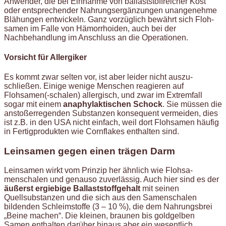
Anwender, die bei Einnahme von ballaststoffreicher Kost
oder ent­sprechender Nahrungsergänzungen unangenehme
Blähungen entwickeln. Ganz vorzüglich bewährt sich Floh­
samen im Falle von Hämorrhoiden, auch bei der
Nachbehandlung im Anschluss an die Operationen.
Vorsicht für Allergiker
Es kommt zwar selten vor, ist aber leider nicht auszu­
schließen. Einige wenige Menschen reagieren auf
Flohsamen(-schalen) allergisch, und zwar im Extremfall
sogar mit einem
anaphylaktischen Schock
. Sie müssen die
anstoßerre­genden Substanzen konsequent ver­meiden, dies
ist z.B. in den USA nicht einfach, weil dort Flohsamen häufig
in Fertigprodukten wie Cornflakes enthalten sind.
Leinsamen gegen einen trägen Darm
Leinsamen wirkt vom Prinzip her ähnlich wie Flohsa­
menschalen und genauso zuverlässig. Auch hier sind es der
äußerst ergiebige Ballast­stoffgehalt
mit seinen
Quellsubstanzen und die sich aus den Samenschalen
bildenden Schleimstoffe (3 – 10 %), die dem Nahrungs­brei
„Beine machen“. Die kleinen, braunen bis goldgelben
Samen enthalten darüber hinaus aber ein wesentlich