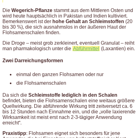
Die
Wegerich-Pflanze
stammt aus dem Mittleren Osten und
wird heute hauptsäch­lich in Pakistan und Indien kultiviert.
Bemer­kenswert ist der
hohe Gehalt an Schleim­stoffen
(20
bis 30 %), die sich ausnahmslos in der äußeren Haut der
Flohsamenschalen finden.
Die Droge – meist grob zerkleinert, eventuell Granulat – reiht
man pharmako­logisch unter die
Abführmittel
(Laxantien) ein.
Zwei Darrei­chungsformen
einmal den ganzen Flohsamen oder nur
die Flohsamenschalen
Da sich die
Schleimstoffe lediglich in den Schalen
befindet, bieten die Flohsamenschalen eine weitaus größere
Quellwirkung. Die abführende Wirkung tritt zeitversetzt ca. 6
bis 12 Stunden nach Einnahme ein, und die „volle laxierende
Wirksamkeit ist meist erst nach 2-3-tägiger Anwendung
erreicht“.
Praxistipp
: Flohsamen eignet sich besonders für jene