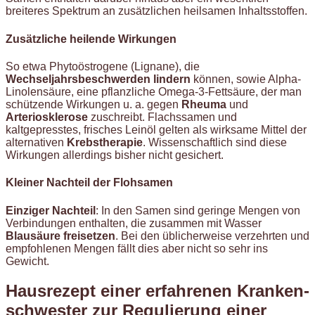
breiteres Spek­trum an zusätzlichen heilsamen Inhaltsstof­fen.
Zusätzliche heilende Wirkungen
So etwa Phytoöstrogene (Lignane), die
Wechseljahrsbeschwerden lindern
können, sowie Alpha-
Linolensäure, eine pflanzliche Omega-3-Fettsäure, der man
schützende Wirkungen u. a. gegen
Rheuma
und
Arteriosklerose
zuschreibt. Flachssamen und
kaltgepresstes, frisches Leinöl gelten als wirksame Mittel der
alternativen
Krebs­therapie
. Wissenschaftlich sind diese
Wirkungen allerdings bisher nicht gesichert.
Kleiner Nachteil der Flohsamen
Einziger Nachteil
: In den Samen sind geringe Mengen von
Verbin­dungen enthalten, die zusammen mit Was­ser
Blausäure freisetzen
. Bei den üblicher­weise verzehrten und
empfohlenen Men­gen fällt dies aber nicht so sehr ins
Gewicht.
Hausrezept einer erfahrenen Kranken­
schwester zur Regulierung einer