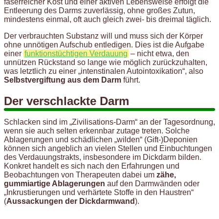
faserreicher Kost und einer aktiven Lebensweise erfolgt die
Entleerung des Darms zuverlässig, ohne großes Zutun,
mindestens einmal, oft auch gleich zwei- bis dreimal täglich.
Der verbrauchten Substanz will und muss sich der Körper
ohne unnötigen Aufschub entledigen. Dies ist die Aufgabe
einer
funktionstüchtigen Verdauung
– nicht etwa, den
unnützen Rückstand so lange wie möglich zurückzuhalten,
was letztlich zu einer „intenstinalen Autointoxikation“, also
Selbstvergiftung aus dem Darm
führt.
Der verschlackte Darm
Schlacken sind im „Zivilisations-Darm“ an der Tagesordnung,
wenn sie auch selten erkennbar zutage treten. Solche
Ablagerungen und schädlichen „wilden“ (Gift-)Deponien
können sich angeblich an vielen Stellen und Einbuchtungen
des Verdauungstrakts, insbesondere im Dickdarm bilden.
Konkret handelt es sich nach den Erfahrungen und
Beobachtungen von Therapeuten dabei um
zähe,
gummiartige Ablagerungen
auf den Darmwänden oder
„Inkrustierungen und verhärtete Stoffe in den Haustren“
(
Aussackungen der Dickdarmwand
).